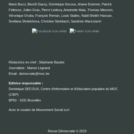
Mario Bucci, Benoît Dassy, Dominique Decoux, Ariane Estenne, Patrick
Feltesse, Julien Gras, Pierre Ledecq, Antoinette Maia, Thomas Miessen,
Véronique Oruba, François Reman, Louis Stalins, Nabil Sheikh Hassan,
Svetlana Sholokhova, Christine Steinbach, Sandrine Warsztacki
Rédactrice en chef : Stéphanie Baudot
Journaliste : Manon Legrand
Email : democratie@moc.be
Editrice responsable :
Dominique DECOUX, Centre d'information et d'éducation populaire du MOC
(CIEP)
BP50 - 1031 Bruxelles
Avec le soutien de Mouvement Social scrl
Revue Démocratie © 2019