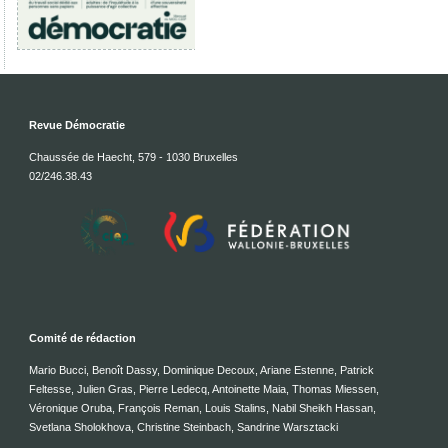
Revue Démocratie
Chaussée de Haecht, 579 - 1030 Bruxelles
02/246.38.43
Comité de rédaction
Mario Bucci, Benoît Dassy, Dominique Decoux, Ariane Estenne, Patrick
Feltesse, Julien Gras, Pierre Ledecq, Antoinette Maia, Thomas Miessen,
Véronique Oruba, François Reman, Louis Stalins, Nabil Sheikh Hassan,
Svetlana Sholokhova, Christine Steinbach, Sandrine Warsztacki