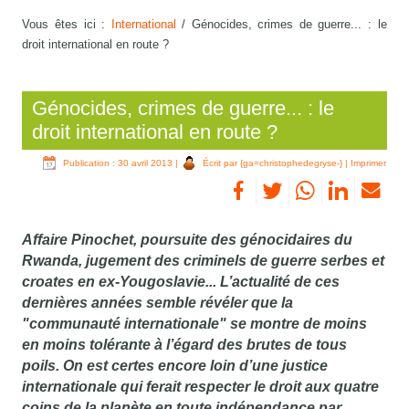
Vous êtes ici :
International
/
Génocides, crimes de guerre... : le
droit international en route ?
Génocides, crimes de guerre... : le
droit international en route ?
Publication : 30 avril 2013
|
Écrit par {ga=christophedegryse-}
|
Imprimer
Affaire Pinochet, poursuite des génocidaires du
Rwanda, jugement des criminels de guerre serbes et
croates en ex-Yougoslavie... L’actualité de ces
dernières années semble révéler que la
"communauté internationale" se montre de moins
en moins tolérante à l’égard des brutes de tous
poils. On est certes encore loin d’une justice
internationale qui ferait respecter le droit aux quatre
coins de la planète en toute indépendance par