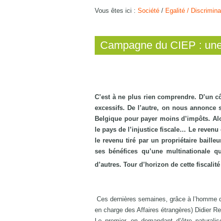
Vous êtes ici :
Société
/
Egalité / Discrimina
Campagne du CIEP : une f
C’est à ne plus rien comprendre. D’un c
excessifs. De l’autre, on nous annonce 
Belgique pour payer moins d’impôts. Alors
le pays de l’injustice fiscale… Le reven
le revenu tiré par un propriétaire bail
ses bénéfices qu’une multinationale qu
d’autres. Tour d’horizon de cette fiscalité 
Ces dernières semaines, grâce à l’homme d’a
en charge des Affaires étrangères) Didier Rey
Le premier, en demandant d’être naturalis