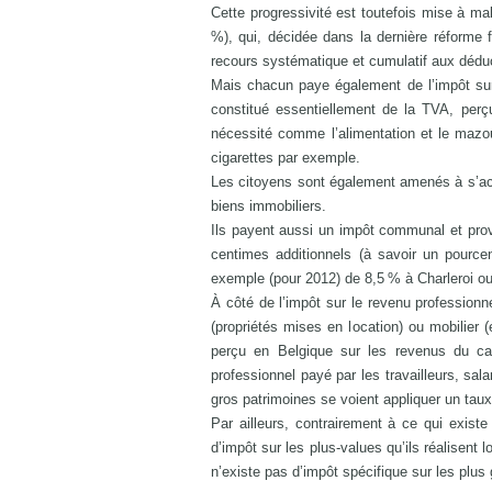
Cette progressivité est toutefois mise à m
%), qui, décidée dans la dernière réforme f
recours systématique et cumulatif aux déduct
Mais chacun paye également de l’impôt sur b
constitué essentiellement de la TVA, perç
nécessité comme l’alimentation et le mazout
cigarettes par exemple.
Les citoyens sont également amenés à s’acqui
biens immobiliers.
Ils payent aussi un impôt communal et provi
centimes additionnels (à savoir un pource
exemple (pour 2012) de 8,5 % à Charleroi ou
À côté de l’impôt sur le revenu professionnel
(propriétés mises en location) ou mobilier (
perçu en Belgique sur les revenus du capi
professionnel payé par les travailleurs, sala
gros patrimoines se voient appliquer un taux 
Par ailleurs, contrairement à ce qui exist
d’impôt sur les plus-values qu’ils réalisent 
n’existe pas d’impôt spécifique sur les plus