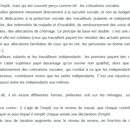
mpôt, mais qui est souvent perçu comme tel : les cotisations sociales.
’elles génèrent retournent directement à la sécurité sociale, et non au budget 
t dédicacées à la protection sociale des travailleurs (salariés et indépend
traite, des indemnités de maladie et d’invalidité, du remboursement des soins d
liales, des allocations de chômage. Le principe de base est double : c’est une
t elle est solidaire (ceux qui travaillent payent les retraites des actuels pens
uent aux allocations familiales de ceux qui en ont, les personnes en bonne sa
.).
vailleurs salariés et les travailleurs indépendants : les premiers payent des c
un cadre supérieur paye davantage qu’un ouvrier non qualifié), alors que
afonnement des cotisations sociales, qui conduit à ce que les indépendant
revenus, contribuent moins que les petits indépendants. C’est une injustice,
s aussi entre les indépendants eux-mêmes.
it, il en existe différentes formes, prélevées soit sur les ménages, soi
s connu : il s’agit de l’impôt sur le revenu du travail, que chaque contri
yer et pour lequel il remplit chaque année une déclaration d’impôt.
e le taux de taxation augmente avec le niveau de revenu, en fonction de d