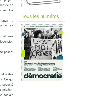
part de sa
r les plus
Tous les numéros
 pays : la
s, et, en
 critiques
dépensier,
se poser :
alité (les
r). Ce qui
a sécurité
s privées,
n sociale