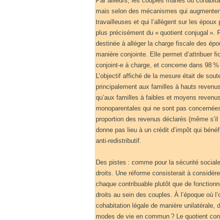
Par ailleurs, les couples mariés ou cohabi
mais selon des mécanismes qui augmentent l
travailleuses et qui l’allègent sur les époux
plus précisément du « quotient conjugal ». 
destinée à alléger la charge fiscale des é
manière conjointe. Elle permet d’attribuer 
conjoint-e à charge, et concerne dans 98 %
L’objectif affiché de la mesure était de soute
principalement aux familles à hauts revenu
qu’aux familles à faibles et moyens revenus
monoparentales qui ne sont pas concernées
proportion des revenus déclarés (même s’il
donne pas lieu à un crédit d’impôt qui béné
anti-redistributif.
Des pistes : comme pour la sécurité sociale,
droits. Une réforme consisterait à considérer
chaque contribuable plutôt que de fonction
droits au sein des couples. À l’époque où l
cohabitation légale de manière unilatérale, 
modes de vie en commun ? Le quotient conju