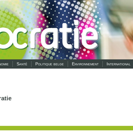
omie
Santé
Politique belge
Environnement
International
atie