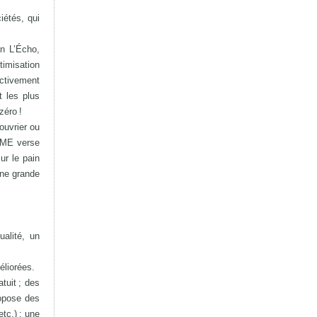
iétés, qui
on L’Écho,
timisation
ectivement
t les plus
zéro !
ouvrier ou
 PME verse
ur le pain
une grande
alité, un
éliorées.
tuit ; des
ropose des
tc.) ; une