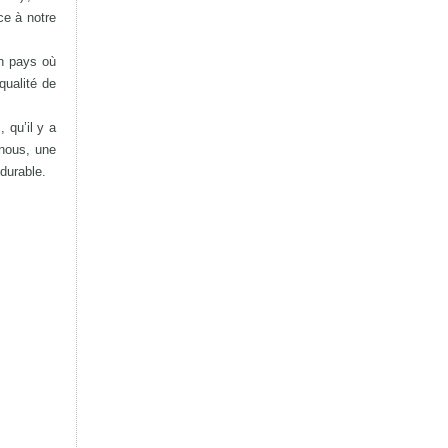
ce à notre
un pays où
qualité de
qu’il y a
 nous, une
 durable.