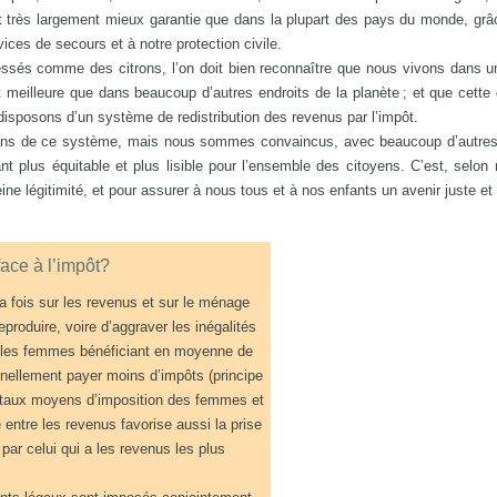
t très largement mieux garantie que dans la plupart des pays du monde, grâ
vices de secours et à notre protection civile.
 pressés comme des citrons, l’on doit bien reconnaître que nous vivons dans 
ôt meilleure que dans beaucoup d’autres endroits de la planète ; et que cette 
disposons d’un système de redistribution des revenus par l’impôt.
s de ce système, mais nous sommes convaincus, avec beaucoup d’autres, 
ant plus équitable et plus lisible pour l’ensemble des citoyens. C’est, selon
ine légitimité, et pour assurer à nous tous et à nos enfants un avenir juste et
ce à l’impôt?
la fois sur les revenus et sur le ménage
eproduire, voire d’aggraver les inégalités
 les femmes bénéficiant en moyenne de
nellement payer moins d’impôts (principe
es taux moyens d’imposition des femmes et
ntre les revenus favorise aussi la prise
ar celui qui a les revenus les plus