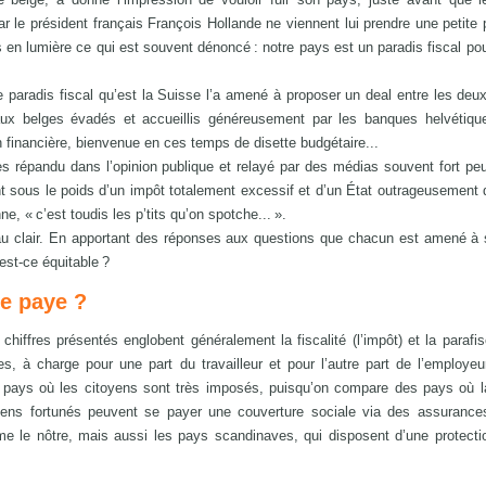
 le président français François Hollande ne viennent lui prendre une petite 
s en lumière ce qui est souvent dénoncé : notre pays est un paradis fiscal pou
e paradis fiscal qu’est la Suisse l’a amené à proposer un deal entre les deux
aux belges évadés et accueillis généreusement par les banques helvétique
ion financière, bienvenue en ces temps de disette budgétaire...
s répandu dans l’opinion publique et relayé par des médias souvent fort peu
ent sous le poids d’un impôt totalement excessif et d’un État outrageusement 
e, « c’est toudis les p’tits qu’on spotche... ».
a au clair. En apportant des réponses aux questions que chacun est amené à 
 est-ce équitable ?
le paye ?
hiffres présentés englobent généralement la fiscalité (l’impôt) et la parafisc
es, à charge pour une part du travailleur et pour l’autre part de l’employeu
 pays où les citoyens sont très imposés, puisqu’on compare des pays où l
oyens fortunés peuvent se payer une couverture sociale via des assurance
le nôtre, mais aussi les pays scandinaves, qui disposent d’une protectio