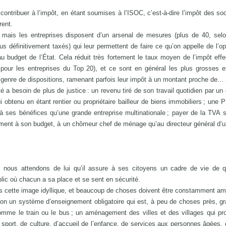
ontribuer à l’impôt, en étant soumises à l’ISOC, c’est-à-dire l’impôt des soc
rent.
, mais les entreprises disposent d’un arsenal de mesures (plus de 40, sel
s définitivement taxés) qui leur permettent de faire ce qu’on appelle de l’op
 au budget de l’État. Cela réduit très fortement le taux moyen de l’impôt eff
pour les entreprises du Top 20), et ce sont en général les plus grosses e
e genre de dispositions, ramenant parfois leur impôt à un montant proche de... 
é a besoin de plus de justice : un revenu tiré de son travail quotidien par un 
obtenu en étant rentier ou propriétaire bailleur de biens immobiliers ; une
à ses bénéfices qu’une grande entreprise multinationale ; payer de la TVA s
vement à son budget, à un chômeur chef de ménage qu’au directeur général d’
 nous attendons de lui qu’il assure à ses citoyens un cadre de vie de qu
ic où chacun a sa place et se sent en sécurité.
s cette image idyllique, et beaucoup de choses doivent être constamment am
ion un système d’enseignement obligatoire qui est, à peu de choses près, gra
omme le train ou le bus ; un aménagement des villes et des villages qui p
 sport, de culture, d’accueil de l’enfance, de services aux personnes âgées, e