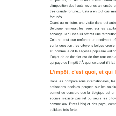
d’imposition des hauts revenus annoncés par
très grande fortune... Cela a en tout cas mi
fortunés.
Quant au ministre, une visite dans cet autr
Belgique fermerait les yeux sur les capit
échange, la Suisse lui offrirait une rétribut
Cela ne peut que renforcer un sentiment trè
sur la question : les citoyens belges croul
et, comme le dit la sagesse populaire wallonn
L’objet de ce dossier est de tirer tout cel
qui paye de l’impôt ? À quoi cela sert-il ? Et
L’impôt, c’est quoi, et qui 
Dans les comparaisons internationales, les c
cotisations sociales perçues sur les salair
permet de conclure que la Belgique est un
sociale n’existe pas (et où seuls les cit
comme aux États-Unis) et des pays, comme 
solidaire très forte.