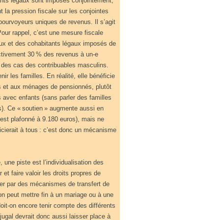
tants légaux sont imposés conjointement,
a pression fiscale sur les conjointes
 pourvoyeurs uniques de revenus. Il s’agit
Pour rappel, c’est une mesure fiscale
poux et des cohabitants légaux imposés de
fictivement 30 % des revenus à un-e
 des cas des contribuables masculins.
nir les familles. En réalité, elle bénéficie
s et aux ménages de pensionnés, plutôt
 avec enfants (sans parler des familles
). Ce « soutien » augmente aussi en
 est plafonné à 9.180 euros), mais ne
ficierait à tous : c’est donc un mécanisme
 une piste est l’individualisation des
 et faire valoir les droits propres de
ner par des mécanismes de transfert de
’on peut mettre fin à un mariage ou à une
doit-on encore tenir compte des différents
gal devrait donc aussi laisser place à