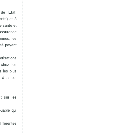
de l’État.
ants) et à
e santé et
 assurance
ionnés, les
nté payent
otisations
 chez les
s les plus
 à la fois
t sur les
buable qui
ifférentes