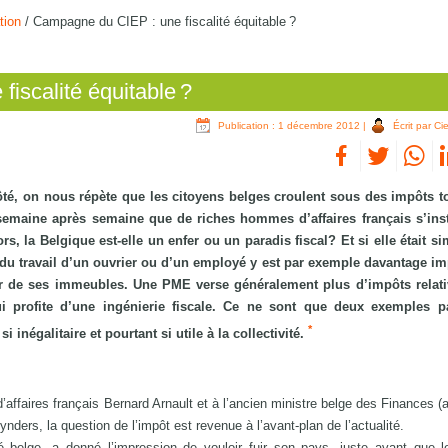
tion
/
Campagne du CIEP : une fiscalité équitable ?
iscalité équitable ?
Publication : 1 décembre 2012
|
Écrit par Ci
ôté, on nous répète que les citoyens belges croulent sous des impôts t
semaine après semaine que de riches hommes d’affaires français s’inst
, la Belgique est-elle un enfer ou un paradis fiscal? Et si elle était s
u du travail d’un ouvrier ou d’un employé y est par exemple davantage i
leur de ses immeubles. Une PME verse généralement plus d’impôts relat
i profite d’une ingénierie fiscale. Ce ne sont que deux exemples p
*
si inégalitaire et pourtant si utile à la collectivité.
ffaires français Bernard Arnault et à l’ancien ministre belge des Finances (a
nders, la question de l’impôt est revenue à l’avant-plan de l’actualité.
é belge, a donné l’impression de vouloir fuir son pays, juste avant que l