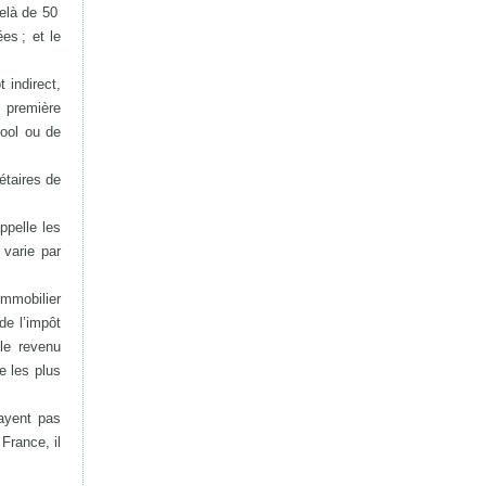
delà de 50
es ; et le
 indirect,
 première
cool ou de
étaires de
ppelle les
 varie par
immobilier
de l’impôt
 le revenu
ue les plus
payent pas
France, il