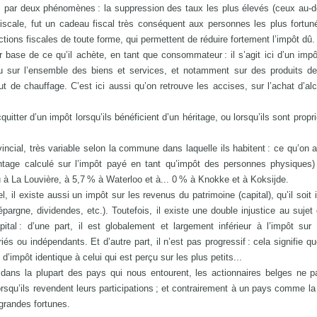
al par deux phénomènes : la suppression des taux les plus élevés (ceux au-
iscale, fut un cadeau fiscal très conséquent aux personnes les plus fortuné
ions fiscales de toute forme, qui permettent de réduire fortement l’impôt dû.
ase de ce qu’il achète, en tant que consommateur : il s’agit ici d’un impôt
u sur l’ensemble des biens et services, et notamment sur des produits de
 de chauffage. C’est ici aussi qu’on retrouve les accises, sur l’achat d’al
tter d’un impôt lorsqu’ils bénéficient d’un héritage, ou lorsqu’ils sont propri
ncial, très variable selon la commune dans laquelle ils habitent : ce qu’on a
ntage calculé sur l’impôt payé en tant qu’impôt des personnes physiques)
 à La Louvière, à 5,7 % à Waterloo et à... 0 % à Knokke et à Koksijde.
, il existe aussi un impôt sur les revenus du patrimoine (capital), qu’il soit 
épargne, dividendes, etc.). Toutefois, il existe une double injustice au sujet 
tal : d’une part, il est globalement et largement inférieur à l’impôt sur
riés ou indépendants. Et d’autre part, il n’est pas progressif : cela signifie q
d’impôt identique à celui qui est perçu sur les plus petits...
e dans la plupart des pays qui nous entourent, les actionnaires belges ne 
lorsqu’ils revendent leurs participations ; et contrairement à un pays comme la 
 grandes fortunes.