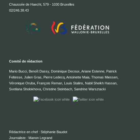
Chaussée de Haecht, 579 - 1030 Bruxelles
02/246.38.43
Comité de rédaction
Mario Bucci, Benoît Dassy, Dominique Decoux, Ariane Estenne, Patrick
Feltesse, Julien Gras, Pierre Ledecq, Antoinette Maia, Thomas Miessen,
Véronique Oruba, François Reman, Louis Stalins, Nabil Sheikh Hassan,
Svetlana Sholokhova, Christine Steinbach, Sandrine Warsztacki
Rédactrice en chef : Stéphanie Baudot
Journaliste : Manon Legrand