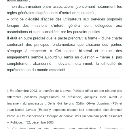
associations ;
– non-discrimination entre associations (concernant notamment les
règles générales d’agréation et d’octroi de subsides) ;
– principe d’égalité d’accès des utilisateurs aux services proposés
lorsque des missions d’intérêt général sont déléguées aux
associations et sont subsidiées par les pouvoirs publics.
Il était en outre précisé que le pacte prendrait la forme « d’une charte
contenant des principes fondamentaux que chacune des parties
s’engage à respecter. » Cet aspect bilatéral et mutuel des
engagements semble aujourd’hui remis en question – même si pas
complètement abandonné – devant, notamment, la difficulté de
représentation du monde associatif.
1 En décembre 2003, un numéro de la revue Politique offrait un bon résumé des
différentes positions progressistes en présence, quelques mois avant le
lancement du processus : Denis Grimberghs (Cdh), Olivier Jusniaux (PS) et
Jean-Michel Javaux (Écolo) y exposent chacun leur conception d’un éventuel
Pacte. « État-associations : thérapie de couple. Vers un nouveau pacte associatif
», Politique, n°32, décembre 2003.
2 Ce livre vert et ses annexes sont consultables à l’adresse :