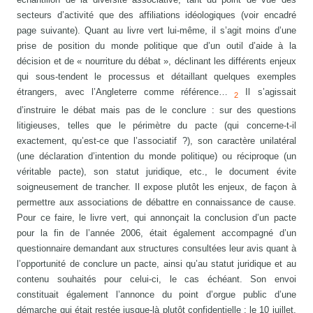
secteurs d’activité que des affiliations idéologiques (voir encadré
page suivante). Quant au livre vert lui-même, il s’agit moins d’une
prise de position du monde politique que d’un outil d’aide à la
décision et de « nourriture du débat », déclinant les différents enjeux
qui sous-tendent le processus et détaillant quelques exemples
étrangers, avec l’Angleterre comme référence…
Il s’agissait
2
d’instruire le débat mais pas de le conclure : sur des questions
litigieuses, telles que le périmètre du pacte (qui concerne-t-il
exactement, qu’est-ce que l’associatif ?), son caractère unilatéral
(une déclaration d’intention du monde politique) ou réciproque (un
véritable pacte), son statut juridique, etc., le document évite
soigneusement de trancher. Il expose plutôt les enjeux, de façon à
permettre aux associations de débattre en connaissance de cause.
Pour ce faire, le livre vert, qui annonçait la conclusion d’un pacte
pour la fin de l’année 2006, était également accompagné d’un
questionnaire demandant aux structures consultées leur avis quant à
l’opportunité de conclure un pacte, ainsi qu’au statut juridique et au
contenu souhaités pour celui-ci, le cas échéant. Son envoi
constituait également l’annonce du point d’orgue public d’une
démarche qui était restée jusque-là plutôt confidentielle : le 10 juillet,