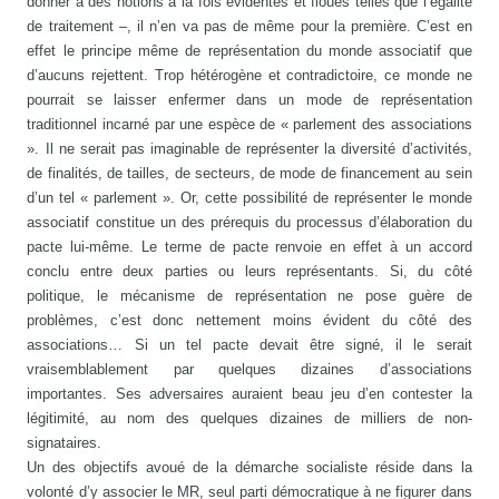
donner à des notions à la fois évidentes et floues telles que l’égalité
de traitement –, il n’en va pas de même pour la première. C’est en
effet le principe même de représentation du monde associatif que
d’aucuns rejettent. Trop hétérogène et contradictoire, ce monde ne
pourrait se laisser enfermer dans un mode de représentation
traditionnel incarné par une espèce de « parlement des associations
». Il ne serait pas imaginable de représenter la diversité d’activités,
de finalités, de tailles, de secteurs, de mode de financement au sein
d’un tel « parlement ». Or, cette possibilité de représenter le monde
associatif constitue un des prérequis du processus d’élaboration du
pacte lui-même. Le terme de pacte renvoie en effet à un accord
conclu entre deux parties ou leurs représentants. Si, du côté
politique, le mécanisme de représentation ne pose guère de
problèmes, c’est donc nettement moins évident du côté des
associations… Si un tel pacte devait être signé, il le serait
vraisemblablement par quelques dizaines d’associations
importantes. Ses adversaires auraient beau jeu d’en contester la
légitimité, au nom des quelques dizaines de milliers de non-
signataires.
Un des objectifs avoué de la démarche socialiste réside dans la
volonté d’y associer le MR, seul parti démocratique à ne figurer dans