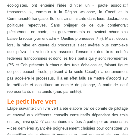
écologistes, ont entériné l’idée d’initier un « pacte associatif
transversal », commun à la Région wallonne, la Cocof et la
Communauté française. Ils l’ont ainsi inscrite dans leurs déclarations
politiques repectives. Sans préjuger de ce que contiendrait
précisément ce pacte, les gouvernements en avaient néanmoins
balisé la route (voir encadré « Quelles promesses ? »). Mais, depuis
lors, la mise en œuvre du processus s’est avérée plus complexe
que prévu. La volonté d’y associer l’ensemble des trois entités
fédérées francophones et donc les trois partis qui y sont représentés
(PS et Cdh présents à chacun des trois échelons et, faisant figure
de petit poucet, Écolo, présent à la seule Cocof) n’a certainement
pas accéléré le processus. Il a en effet fallu se mettre d’accord sur
la méthode et constituer un comité de pilotage, à partir de neuf
représentants ministériels (trois par entité).
Le petit livre vert
Étape suivante : un livre vert a été élaboré par ce comité de pilotage
et envoyé aux différents conseils consultatifs dépendant des trois
entités, ainsi qu’à 27 associations invitées à participer au processus
– ces dernières ayant été soigneusement choisies pour constituer un
échantillon de la diversité associative, tant du point de vue des