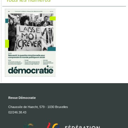
Revue Démocratie
Chaussée de Haecht, 579 - 1030 Bruxelles
02/246.38.43