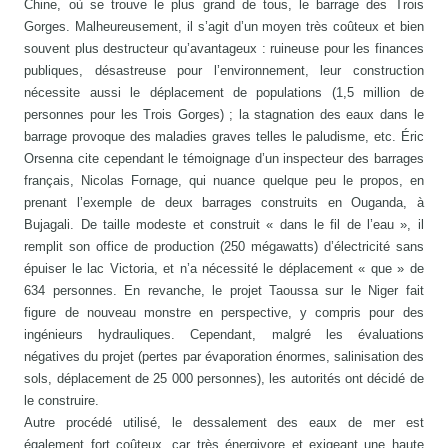
Chine, où se trouve le plus grand de tous, le barrage des Trois
Gorges. Malheureusement, il s’agit d’un moyen très coûteux et bien
souvent plus destructeur qu’avantageux : ruineuse pour les finances
publiques, désastreuse pour l’environnement, leur construction
nécessite aussi le déplacement de populations (1,5 million de
personnes pour les Trois Gorges) ; la stagnation des eaux dans le
barrage provoque des maladies graves telles le paludisme, etc. Éric
Orsenna cite cependant le témoignage d’un inspecteur des barrages
français, Nicolas Fornage, qui nuance quelque peu le propos, en
prenant l’exemple de deux barrages construits en Ouganda, à
Bujagali. De taille modeste et construit « dans le fil de l’eau », il
remplit son office de production (250 mégawatts) d’électricité sans
épuiser le lac Victoria, et n’a nécessité le déplacement « que » de
634 personnes. En revanche, le projet Taoussa sur le Niger fait
figure de nouveau monstre en perspective, y compris pour des
ingénieurs hydrauliques. Cependant, malgré les évaluations
négatives du projet (pertes par évaporation énormes, salinisation des
sols, déplacement de 25 000 personnes), les autorités ont décidé de
le construire.
Autre procédé utilisé, le dessalement des eaux de mer est
également fort coûteux, car très énergivore et exigeant une haute