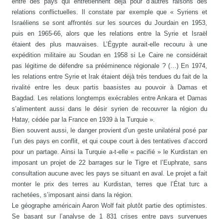
entre des pays qui entretiennent déjà pour d’autres raisons des
relations conflictuelles. Il constate par exemple que « Syriens et
Israéliens se sont affrontés sur les sources du Jourdain en 1953,
puis en 1965-66, alors que les relations entre la Syrie et Israël
étaient des plus mauvaises. L’Égypte aurait-elle recouru à une
expédition militaire au Soudan en 1958 si Le Caire ne considérait
pas légitime de défendre sa prééminence régionale ? (…) En 1974,
les relations entre Syrie et Irak étaient déjà très tendues du fait de la
rivalité entre les deux partis baasistes au pouvoir à Damas et
Bagdad. Les relations longtemps exécrables entre Ankara et Damas
s’alimentent aussi dans le désir syrien de recouvrer la région du
Hatay, cédée par la France en 1939 à la Turquie ».
Bien souvent aussi, le danger provient d’un geste unilatéral posé par
l’un des pays en conflit, et qui coupe court à des tentatives d’accord
pour un partage. Ainsi la Turquie a-t-elle « pacifié » le Kurdistan en
imposant un projet de 22 barrages sur le Tigre et l’Euphrate, sans
consultation aucune avec les pays se situant en aval. Le projet a fait
monter le prix des terres au Kurdistan, terres que l’État turc a
rachetées, s’imposant ainsi dans la région.
Le géographe américain Aaron Wolf fait plutôt partie des optimistes.
Se basant sur l’analyse de 1 831 crises entre pays survenues