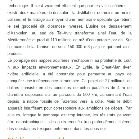
technologie. Il n’est vraiment efficient que pour les villes côtières. Il
existe deux manières de dessaler : la distillation, de moins en moins
utilisée, et le filtrage au moyen d’une membrane spéciale qui retient
le sel (procédé dit d’osmose inverse). L’usine de dessalement
d’Ashkelon, au sud de Tel-Aviv transforme ainsi l’eau de la
Méditerranée et produit 110 millions de m3 d’eau potable par an. Sur
l’estuaire de la Tamise, ce sont 150 000 m3 par jour qui sont ainsi
produits.
Le pompage des nappes aquifères n’échappe ni au problème du coût
ni aux impacts environnementaux. En Lybie, la Great-Man river,
rivière artificielle, a été construite pour permettre au pays de
conquérir une indépendance alimentaire. Ce projet de 27 milliards de
dollars consiste en des conduites de béton parallèles de 4 m de
diamètre disposées sur un parcours de 500 km, acheminant l’eau
depuis la nappe fossile de Tazerboo vers la côte. Mais le débit
apparaît insuffisant pour correspondre aux ambitions de départ. Par
ailleurs, lorsque le pompage est trop intense, les résultats peuvent
être catastrophiques : des puits creusés trop profondément libèrent
des substances toxiques enfermées dans les sous-sols.