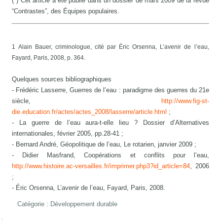
(*) Cet article a été publié dans un dossier de mars 2009 de la revue
“Contrastes”, des Équipes populaires.
1 Alain Bauer, criminologue, cité par Éric Orsenna, L’avenir de l’eau,
Fayard, Paris, 2008, p. 364.
Quelques sources bibliographiques
- Frédéric Lasserre, Guerres de l’eau : paradigme des guerres du 21e
siècle,
http://www.fig-st-
die.education.fr/actes/actes_2008/lasserre/article.html
;
- La guerre de l’eau aura-t-elle lieu ? Dossier d’Alternatives
internationales, février 2005, pp.28-41 ;
- Bernard André, Géopolitique de l’eau, Le rotarien, janvier 2009 ;
- Didier Masfrand, Coopérations et conflits pour l’eau,
http://www.histoire.ac-versailles.fr/imprimer.php3?id_article=84
, 2006
;
- Éric Orsenna, L’avenir de l’eau, Fayard, Paris, 2008.
Catégorie :
Développement durable