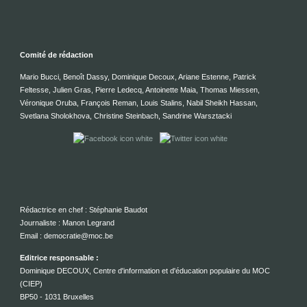
Comité de rédaction
Mario Bucci, Benoît Dassy, Dominique Decoux, Ariane Estenne, Patrick
Feltesse, Julien Gras, Pierre Ledecq, Antoinette Maia, Thomas Miessen,
Véronique Oruba, François Reman, Louis Stalins, Nabil Sheikh Hassan,
Svetlana Sholokhova, Christine Steinbach, Sandrine Warsztacki
Rédactrice en chef : Stéphanie Baudot
Journaliste : Manon Legrand
Email : democratie@moc.be
Editrice responsable :
Dominique DECOUX, Centre d'information et d'éducation populaire du MOC
(CIEP)
BP50 - 1031 Bruxelles