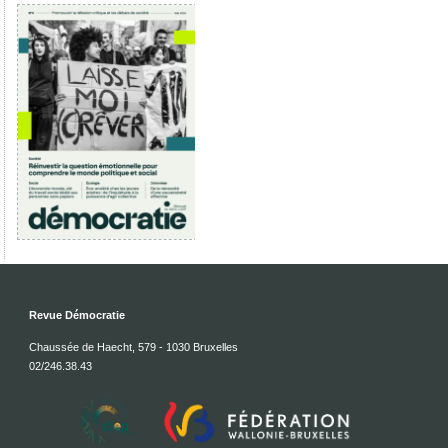
Revue Démocratie
Chaussée de Haecht, 579 - 1030 Bruxelles
02/246.38.43