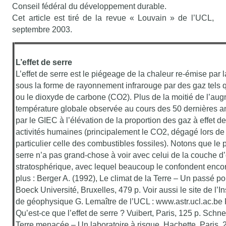
Conseil fédéral du développement durable.
Cet article est tiré de la revue « Louvain » de l’UCL,
septembre 2003.
L’effet de serre
L’effet de serre est le piégeage de la chaleur re-émise par l
sous la forme de rayonnement infrarouge par des gaz tels 
ou le dioxyde de carbone (CO2). Plus de la moitié de l’aug
température globale observée au cours des 50 dernières an
par le GIEC à l’élévation de la proportion des gaz à effet d
activités humaines (principalement le CO2, dégagé lors de
particulier celle des combustibles fossiles). Notons que le 
serre n’a pas grand-chose à voir avec celui de la couche 
stratosphérique, avec lequel beaucoup le confondent encor
plus : Berger A. (1992), Le climat de la Terre – Un passé p
Boeck Université, Bruxelles, 479 p. Voir aussi le site de l’In
de géophysique G. Lemaître de l’UCL : www.astr.ucl.ac.be P
Qu’est-ce que l’effet de serre ? Vuibert, Paris, 125 p. Schne
Terre menacée – Un laboratoire à risque. Hachette, Paris, 