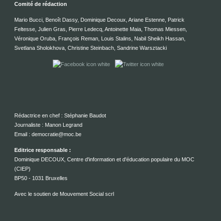
Comité de rédaction
Mario Bucci, Benoît Dassy, Dominique Decoux, Ariane Estenne, Patrick
Feltesse, Julien Gras, Pierre Ledecq, Antoinette Maia, Thomas Miessen,
Véronique Oruba, François Reman, Louis Stalins, Nabil Sheikh Hassan,
Svetlana Sholokhova, Christine Steinbach, Sandrine Warsztacki
Rédactrice en chef : Stéphanie Baudot
Journaliste : Manon Legrand
Email : democratie@moc.be
Editrice responsable :
Dominique DECOUX, Centre d'information et d'éducation populaire du MOC
(CIEP)
BP50 - 1031 Bruxelles
Avec le soutien de Mouvement Social scrl