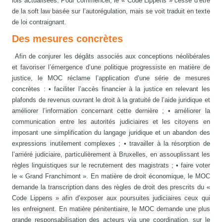
lois actualisées. Pour commencer, le « Code Lippens » cesse d’être
de la soft law basée sur l’autorégulation, mais se voit traduit en texte
de loi contraignant.
Des mesures concrètes
Afin de conjurer les dégâts associés aux conceptions néolibérales
et favoriser l’émergence d’une politique progressiste en matière de
justice, le MOC réclame l’application d’une série de mesures
concrètes : • faciliter l’accès financier à la justice en relevant les
plafonds de revenus ouvrant le droit à la gratuité de l’aide juridique et
améliorer l’information concernant cette dernière ; • améliorer la
communication entre les autorités judiciaires et les citoyens en
imposant une simplification du langage juridique et un abandon des
expressions inutilement complexes ; • travailler à la résorption de
l’arriéré judiciaire, particulièrement à Bruxelles, en assouplissant les
règles linguistiques sur le recrutement des magistrats ; • faire voter
le « Grand Franchimont ». En matière de droit économique, le MOC
demande la transcription dans des règles de droit des prescrits du «
Code Lippens » afin d’exposer aux poursuites judiciaires ceux qui
les enfreignent. En matière pénitentiaire, le MOC demande une plus
grande responsabilisation des acteurs via une coordination, sur le