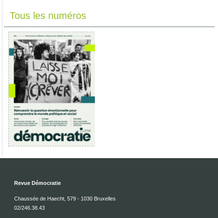
Tous les numéros
Revue Démocratie
Chaussée de Haecht, 579 - 1030 Bruxelles
02/246.38.43