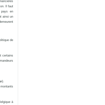
nancières
on. Il faut
s pays en
t ainsi un
demeurent
litique de
t certains
emandeurs
e).
s montants
elgique à