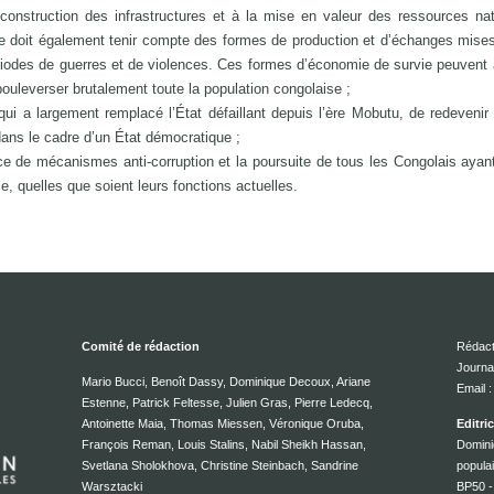
construction des infrastructures et à la mise en valeur des ressources nat
e doit également tenir compte des formes de production et d’échanges mise
riodes de guerres et de violences. Ces formes d’économie de survie peuvent 
uleverser brutalement toute la population congolaise ;
 qui a largement remplacé l’État défaillant depuis l’ère Mobutu, de redevenir
 dans le cadre d’un État démocratique ;
ace de mécanismes anti-corruption et la poursuite de tous les Congolais ayant
, quelles que soient leurs fonctions actuelles.
Comité de rédaction
Rédact
Journa
Mario Bucci, Benoît Dassy, Dominique Decoux, Ariane
Email
Estenne, Patrick Feltesse, Julien Gras, Pierre Ledecq,
Antoinette Maia, Thomas Miessen, Véronique Oruba,
Editri
François Reman, Louis Stalins, Nabil Sheikh Hassan,
Domini
Svetlana Sholokhova, Christine Steinbach, Sandrine
popula
Warsztacki
BP50 -