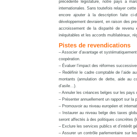
précédente législature, notre pays a mar
internationales. Sans toutefois relayer cette 
encore ajouter à la description faite c
développement devraient, en raison des pres
accroissement de la disparité de revenu 
inéquitables et les accords multilatéraux, ré
Pistes de revendications
– Associer d’avantage et systématiquement la
coopération.
– Évaluer l’impact des réformes successive
– Redéfinir le cadre comptable de l’aide a
montants (annulation de dette, aide au co
d’asile…).
– Annuler les créances belges sur les pays 
– Présenter annuellement un rapport sur la po
– Promouvoir au niveau européen et internati
– Instaurer au niveau belge des taxes globa
seront affectés à des politiques concrètes (
– Exclure les services publics et d’intérêt 
– Assurer un contrôle parlementaire sur 