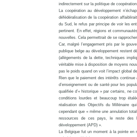
indirectement sur la politique de coopération
La coopération au développement n’échappe
défédéralisation de la coopération affaiblirai
du Sud, le refus par principe de voir les en
pertinent. En effet, régions et communaut
nouvelles. Cela permettrait de se rapproch
Car, malgré l’engagement pris par le gouve
publique belge au développement restent d
(allègements de la dette, techniques impli
véritable mise à disposition de moyens nouve
pas le poids quand on voit l’impact global d
Rien que le paiement des intérêts continu
d’enseignement ou de santé pour les populati
qualifiée d’« historique » par certains, ne 
conditions lourdes et beaucoup trop étal
réalisation des Objectifs du Millénaire 
cependant que « même une annulation totale 
ressources de ces pays, le reste des 
développement (APD) ».
La Belgique fut un moment à la pointe en m