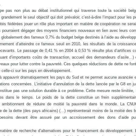
.
 pas non plus au débat institutionnel qui traverse toute la société belg
t grandement le seul objectif qui doit prévaloir, c’est-à-dire l’impact pour les 
tités fédérées jouer un rôle plus important en matière de coopération ne serai
és pourraient dégager des moyens financiers nouveaux en lien avec leurs c
er globalement des fameux 0,7% du budget belge destinés à l’aide au dévelop
rnement d’atteindre ce fameux seuil en 2010, les résultats de la croissance
écevants. Le passage de 0,41 % en 2004 à 0,53 % résulte plus d’artifices 
quant d’importants coûts de transaction, accueil des demandeurs d’asile…)
aux pour lutter contre la pauvreté. Ces quelques réductions de dette ne font 
e celle-ci sur les pays en développement.
e à appauvrir dramatiquement les pays du Sud et ne permet aucune avancée 
ons concernées. L’initiative d’annulation de la dette lancée par le G8 en jui
constitue pas une solution durable à ce problème. Cette mesure reste limitée, 
ées dans le temps. Le poids de la dette constitue un frein supplémentair
qui ambitionnent de réduire de moitié la pauvreté dans le monde. La CN
de la dette (des pays africains) (…) représenterait moins de la moitié des 
besoins devant être assuré par un accroissement des dons d’aide pu
atière de recherche d’alternatives pour le financement du développement. 