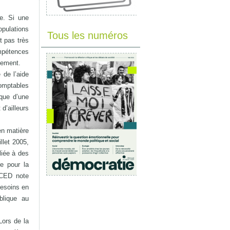
e. Si une
populations
Tous les numéros
t pas très
ompétences
pement.
 de l’aide
comptables
 que d’une
d’ailleurs
en matière
llet 2005,
liée à des
e pour la
UCED note
besoins en
blique au
Lors de la