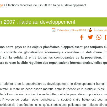
lge
/
Élections fédérales de juin 2007 : l'aide au développement
in 2007 : l'aide au développement
Publication : 26 avril 2013
|
Écrit par Ci
ans notre pays et les enjeux planétaires n’apparaissent pas toujours cl
n contexte de globalisation économique constitue un défi d’une i
é sur la solidarité entre toutes les composantes de la population. Il 
rs et reste la cible régulière des organisations internationales, telles 
if prioritaire de la coopération au développement, le développement humain
auvreté. Il reste un écart assez marqué entre la théorie et la pratique. Ainsi,
de la Commission à subordonner la lutte contre la pauvreté aux priorités co
 à l’inverse de certain pays donateurs, la société civile belge est peu 
olitique de coopération, ainsi qu’aux décisions politiques qui influent dire