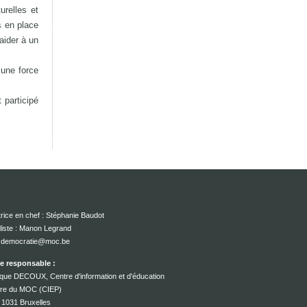
urelles et
s en place
aider à un
 une force
 participé
rice en chef : Stéphanie Baudot
liste : Manon Legrand
 : democratie@moc.be
ce responsable :
que DECOUX, Centre d'information et d'éducation
ire du MOC (CIEP)
 1031 Bruxelles