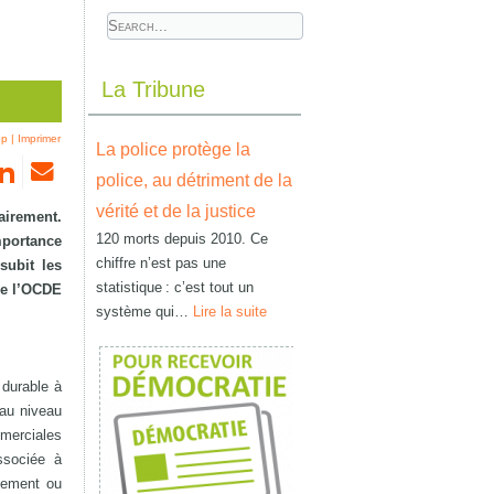
La Tribune
ep
|
Imprimer
La police protège la
police, au détriment de la
vérité et de la justice
airement.
120 morts depuis 2010. Ce
mportance
chiffre n’est pas une
subit les
statistique : c’est tout un
que l’OCDE
système qui…
Lire la suite
 durable à
 au niveau
mmerciales
associée à
ctement ou