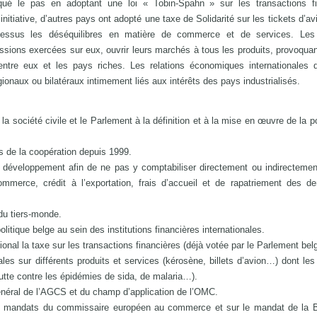
qué le pas en adoptant une loi « Tobin-Spahn » sur les transactions fi
initiative, d’autres pays ont adopté une taxe de Solidarité sur les tickets d’avi
i-dessus les déséquilibres en matière de commerce et de services. Le
sions exercées sur eux, ouvrir leurs marchés à tous les produits, provoquan
entre eux et les pays riches. Les relations économiques internationales 
gionaux ou bilatéraux intimement liés aux intérêts des pays industrialisés.
 société civile et le Parlement à la définition et à la mise en œuvre de la po
s de la coopération depuis 1999.
u développement afin de ne pas y comptabiliser directement ou indirectemen
mmerce, crédit à l’exportation, frais d’accueil et de rapatriement des d
du tiers-monde.
litique belge au sein des institutions financières internationales.
onal la taxe sur les transactions financières (déjà votée par le Parlement belg
les sur différents produits et services (kérosène, billets d’avion…) dont le
lutte contre les épidémies de sida, de malaria…).
général de l’AGCS et du champ d’application de l’OMC.
les mandats du commissaire européen au commerce et sur le mandat de la B