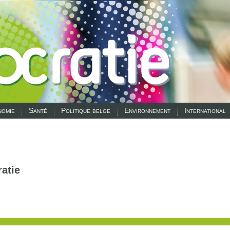
omie
Santé
Politique belge
Environnement
International
atie