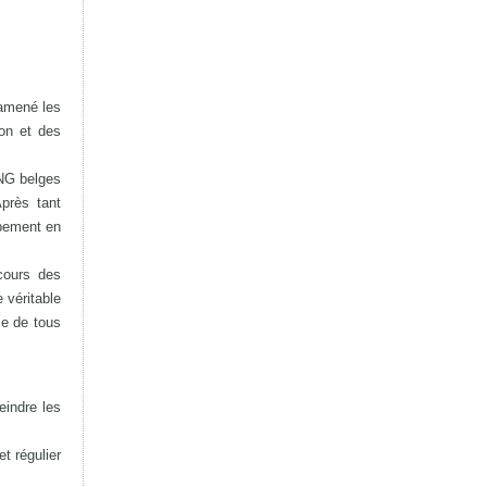
 amené les
ion et des
ONG belges
Après tant
ppement en
cours des
 véritable
ie de tous
eindre les
t régulier