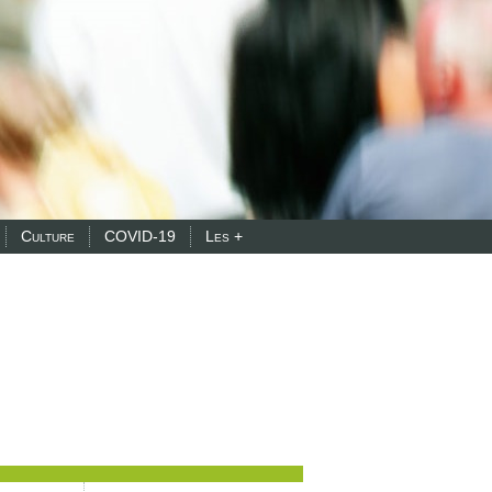
Culture
COVID-19
Les +