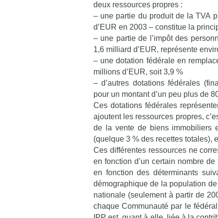
deux ressources propres :
– une partie du produit de la TVA pr
d’EUR en 2003 – constitue la princi
– une partie de l’impôt des personn
1,6 milliard d’EUR, représente envir
– une dotation fédérale en remplac
millions d’EUR, soit 3,9 %
– d’autres dotations fédérales (fin
pour un montant d’un peu plus de 80
Ces dotations fédérales représente
ajoutent les ressources propres, c’e
de la vente de biens immobiliers e
(quelque 3 % des recettes totales), e
Ces différentes ressources ne corre
en fonction d’un certain nombre de f
en fonction des déterminants suiva
démographique de la population de 
nationale (seulement à partir de 20
chaque Communauté par le fédéral. E
IPP est, quant à elle, liée à la con