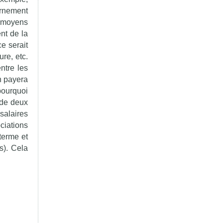
ernement
s moyens
nt de la
e serait
re, etc.
ntre les
n payera
pourquoi
 de deux
salaires
ciations
terme et
s). Cela