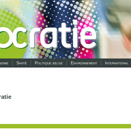
omie
Santé
Politique belge
Environnement
International
atie