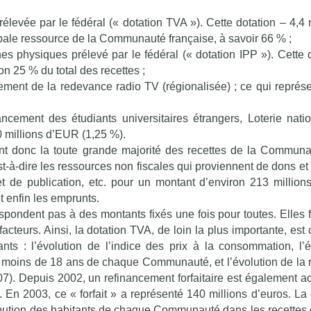
élevée par le fédéral (« dotation TVA »). Cette dotation – 4,4 m
pale ressource de la Communauté française, à savoir 66 % ;
es physiques prélevé par le fédéral (« dotation IPP »). Cette d
on 25 % du total des recettes ;
ement de la redevance radio TV (régionalisée) ; ce qui représ
ancement des étudiants universitaires étrangers, Loterie nati
 millions d’EUR (1,25 %).
nt donc la toute grande majorité des recettes de la Communa
st-à-dire les ressources non fiscales qui proviennent de dons et
t de publication, etc. pour un montant d’environ 213 millio
t enfin les emprunts.
spondent pas à des montants fixés une fois pour toutes. Elles f
acteurs. Ainsi, la dotation TVA, de loin la plus importante, est
nts : l’évolution de l’indice des prix à la consommation, l’é
moins de 18 ans de chaque Communauté, et l’évolution de la 
07). Depuis 2002, un refinancement forfaitaire est également a
n 2003, ce « forfait » a représenté 140 millions d’euros. La 
tribution des habitants de chaque Communauté dans les recettes d