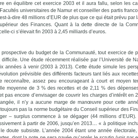
 en équilibre cet exercice 2003 et il aura fallu, selon les ca
cultés universitaires de Namur et conseiller des partis franc
st-à-dire 48 millions d’EUR de plus que ce qui était prévu par 
supérieur des Finances. Quant à la dette directe de la Co
lle-ci s’élevait fin 2003 à 2,45 milliards d’euros.
on prospective du budget de la Communauté, tout exercice de p
difficile. Une étude récemment réalisée par l’Université de N
 dix années à venir (2003 à 2013). Cette étude simule les pers
olution prévisible des différents facteurs tant liés aux recette
t le reconnaître, assez peu encourageant à court et moyen t
le moyenne de 3 % des recettes et de 2,11 % des dépenses,
t pas encore d’envisager de couvrir les charges d’intérêt en 
nchangée, il n’y a aucune marge de manœuvre pour cette anné
oujours pas la norme budgétaire du Conseil supérieur des Fina
éger – surplus commence à se dégager (44 millions d’EUR). 
ssivement à partir de 2006, jusqu’en 2013… « à politique inc
e le doute subsiste. L’année 2004 étant une année électorale, 
tes, dont la note ne sera payée qu’après le scrutin (voir par 