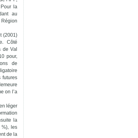
 Pour la
dant au
n Région
t (2001)
e. Côté
s de Val
10 pour,
ions de
igatoire
 futures
 demeure
e on l’a
en léger
ormation
suite la
 %), les
nt de la