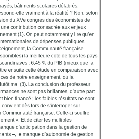
ayés, bâtiments scolaires délabrés,
espond-elle vraiment à la réalité ? Non, selon
asion du XVe congrès des économistes de
é une contribution consacrée aux enjeux
nement (1). On peut notamment y lire qu’en
internationales de dépenses publiques
nseignement, la Communauté française
isponibles) la meilleure cote de tous les pays
 scandinaves : 6,45 % du PIB (mieux que la
ettre ensuite cette étude en comparaison avec
nces de notre enseignement, où la
tôt mal (3). La conclusion du professeur
rmances ne sont pas brillantes, d’autre part
bien financé ; les faibles résultats ne sont
convient dès lors de s’interroger sur
n Communauté française. Celle-ci souffre
ment ». Et de citer les multiples
anque d’anticipation dans la gestion de
ignants –, le manque d’autonomie de gestion