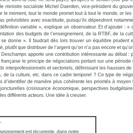
le ministre socialiste Michel Daerden, vice-président du gouv
r le moment, tout le monde promet tout à tout le monde, or le
s prévisibles avec exactitude, puisqu’ils dépendront notamme
finition variable », explique un observateur. Et d’ajouter : « c
tation des budgets de l’enseignement, de la RTBF, de la cultu
 se donne ». Il faudrait dès lors trouver un équilibre prudent e
 plutôt que distribuer de l’argent qu’on n’a pas encore et qu’o
ur Deschamps apporte une contribution intéressante au débat : 
rançaise le principe de négociations portant sur une période
 interprofessionnels et sectoriels, définissant les hausses de 
, de la culture, etc. dans ce cadre temporel ? Ce type de négo
ns d’identifier de manière plus cohérente les priorités à moyen 
joncturelles (croissance économique, perspectives budgétaire
les différents acteurs. Une idée à creuser.
…
seignement est récurrente, dans notre