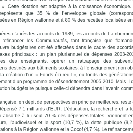
r ». Cette dotation est adaptée à la croissance économique.
représente que 35 % de l’enveloppe globale (correspon
isées en Région wallonne et à 80 % des recettes localisées e
ancières d’après les accords de 1989, les accords du Lambermon
 refinancer les Communautés, tant française que flamand
re budgétaires ont été affectées dans le cadre des accord
 axes principaux : un plan pluriannuel de dépenses 2003-20
aires des enseignants, opérer un rattrapage des subvent
ns destinés aux bâtiments scolaires, à l’enseignement non obl
; la création d’un « Fonds écureuil », ou fonds des générations
ncement d’un programme de désendettement 2005-2010. Mais il
olution budgétaire puisque celle-ci dépendra dans l’avenir, comm
ançaise, en dépit de perspectives en principe meilleures, reste 
 dépensé 7,1 milliards d’EUR. L’éducation, la recherche et la f
i absorbe à lui seul 70 % des dépenses totales. Viennent en
ture, l’audiovisuel et le sport (10,7 %), la dette publique (8,2
tations à la Région wallonne et la Cocof (4,7 %). Le refinanceme