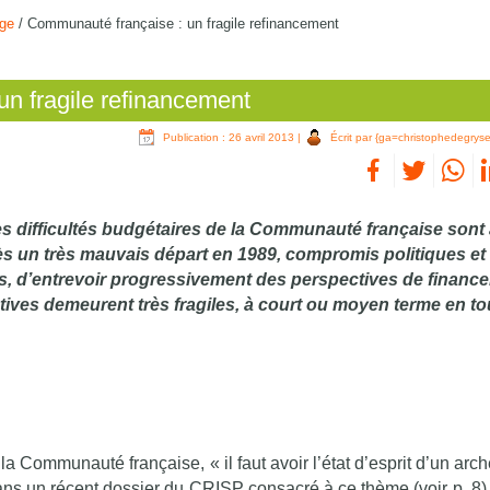
lge
/
Communauté française : un fragile refinancement
n fragile refinancement
Publication : 26 avril 2013
|
Écrit par {ga=christophedegryse
 difficultés budgétaires de la Communauté française sont
ès un très mauvais départ en 1989, compromis politiques et 
rs, d’entrevoir progressivement des perspectives de financ
tives demeurent très fragiles, à court ou moyen terme en to
 Communauté française, « il faut avoir l’état d’esprit d’un arc
 dans un récent dossier du CRISP consacré à ce thème (voir p. 8)