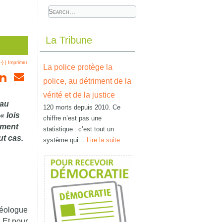
La Tribune
-}
|
Imprimer
La police protège la
police, au détriment de la
vérité et de la justice
 au
120 morts depuis 2010. Ce
« lois
chiffre n’est pas une
ement
statistique : c’est tout un
ut cas.
système qui…
Lire la suite
héologue
. Et pour