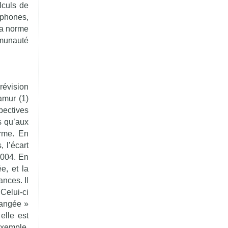
lculs de
ophones,
la norme
mmunauté
révision
amur (1)
pectives
s qu’aux
erme. En
 l’écart
2004. En
e, et la
nces. Il
Celui-ci
hangée »
elle est
exemple,