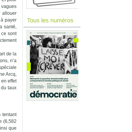
 vagues
 allouer
Tous les numéros
 à payer
a santé,
 ce sont
ectement
art de la
ons, n’a
 spéciale
nne Arcq,
en effet
 du taux
 tentant
e (6,582
insi que