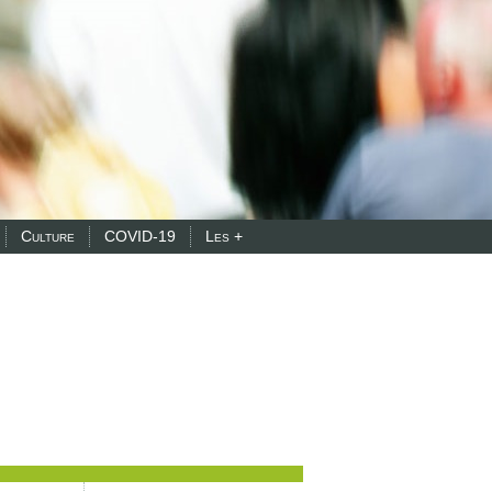
Culture
COVID-19
Les +