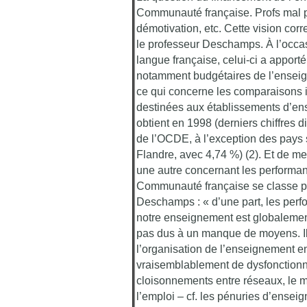
Communauté française. Profs mal p
démotivation, etc. Cette vision corr
le professeur Deschamps. À l’occ
langue française, celui-ci a apport
notamment budgétaires de l’enseig
ce qui concerne les comparaisons 
destinées aux établissements d’e
obtient en 1998 (derniers chiffres d
de l’OCDE, à l’exception des pays
Flandre, avec 4,74 %) (2). Et de m
une autre concernant les performa
Communauté française se classe plu
Deschamps : « d’une part, les perfo
notre enseignement est globalement 
pas dus à un manque de moyens. Il 
l’organisation de l’enseignement e
vraisemblablement de dysfonctionne
cloisonnements entre réseaux, le m
l’emploi – cf. les pénuries d’ense