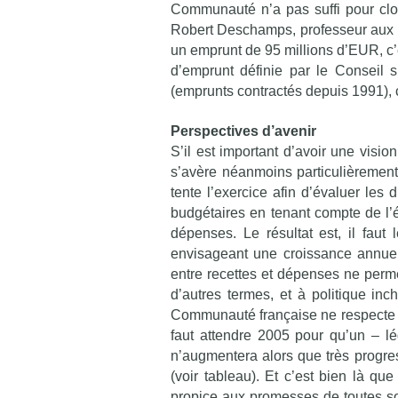
Communauté n’a pas suffi pour clore
Robert Deschamps, professeur aux Fa
un emprunt de 95 millions d’EUR, c’e
d’emprunt définie par le Conseil 
(emprunts contractés depuis 1991), ce
Perspectives d’avenir
S’il est important d’avoir une visi
s’avère néanmoins particulièrement 
tente l’exercice afin d’évaluer les
budgétaires en tenant compte de l’év
dépenses. Le résultat est, il fau
envisageant une croissance annuel
entre recettes et dépenses ne perme
d’autres termes, et à politique i
Communauté française ne respecte t
faut attendre 2005 pour qu’un – l
n’augmentera alors que très progre
(voir tableau). Et c’est bien là qu
propice aux promesses de toutes sor