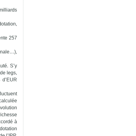
illiards
otation,
ente 257
onale…),
uté. S’y
 de legs,
ns d’EUR
luctuent
 calculée
volution
richesse
ccordé à
dotation
e l’IPP,