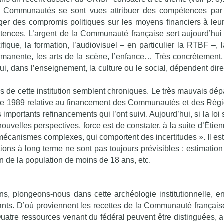
s Communautés se sont vues attribuer des compétences par
ager des compromis politiques sur les moyens financiers à leur
ences. L’argent de la Communauté française sert aujourd’hui
fique, la formation, l’audiovisuel – en particulier la RTBF –, l
ermanente, les arts de la scène, l’enfance… Très concrètement,
ui, dans l’enseignement, la culture ou le social, dépendent dir
res de cette institution semblent chroniques. Le très mauvais dép
de 1989 relative au financement des Communautés et des Régi
 importants refinancements qui l’ont suivi. Aujourd’hui, si la loi
nouvelles perspectives, force est de constater, à la suite d’Étie
canismes complexes, qui comportent des incertitudes ». Il est 
ions à long terme ne sont pas toujours prévisibles : estimation
 de la population de moins de 18 ans, etc.
s, plongeons-nous dans cette archéologie institutionnelle, en
ants. D’où proviennent les recettes de la Communauté français
uatre ressources venant du fédéral peuvent être distinguées, a