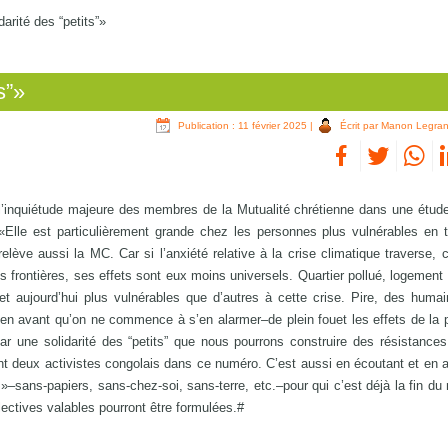
arité des “petits”»
s”»
Publication : 11 février 2025
|
Écrit par Manon Legra
t l’inquiétude majeure des membres de la Mutualité chrétienne dans une étude
 «Elle est particulièrement grande chez les personnes plus vulnérables en
elève aussi la MC. Car si l’anxiété relative à la crise climatique traverse
es frontières, ses effets sont eux moins universels. Quartier pollué, logement 
t aujourd’hui plus vulnérables que d’autres à cette crise. Pire, des huma
 bien avant qu’on ne commence à s’en alarmer–de plein fouet les effets de la 
r une solidarité des “petits” que nous pourrons construire des résistances
nt deux activistes congolais dans ce numéro. C’est aussi en écoutant et en a
»–sans-papiers, sans-chez-soi, sans-terre, etc.–pour qui c’est déjà la fin d
ectives valables pourront être formulées.#