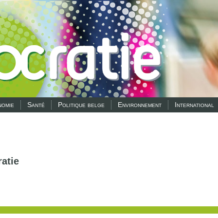
omie
Santé
Politique belge
Environnement
International
atie