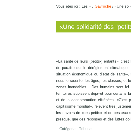
Vous êtes ici :
Les +
/
Gavroche
/
«Une solid
«Une solidarité des “petit
«La santé de leurs (petits-) enfants», c’es
de paraitre sur le dérèglement climatique.
situation économique ou d’état de santé», r
nous le raconte, les âges, les classes, et l
zones inondables... Des humains sont ici e
territoires subissent déjà–et pour certains
et de la consommation effrénées. «C’est pa
capitalisme mondial», relèvent très justeme
les savoirs de «ces petits» et de ces «sans
presque, que des réponses et des luttes coll
Catégorie :
Tribune