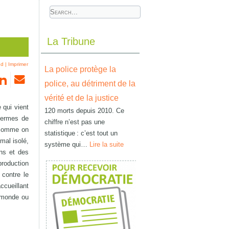
La Tribune
nd
|
Imprimer
La police protège la
police, au détriment de la
vérité et de la justice
 qui vient
120 morts depuis 2010. Ce
 termes de
chiffre n’est pas une
, comme on
statistique : c’est tout un
mal isolé,
système qui…
Lire la suite
ins et des
production
 contre le
ccueillant
u monde ou