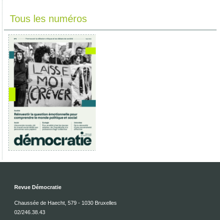
Tous les numéros
Revue Démocratie
Chaussée de Haecht, 579 - 1030 Bruxelles
02/246.38.43