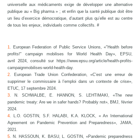
universelle aux médicaments exige de développer une alternative
publique au « Big pharma » ; et enfin que la santé publique doit être
un lieu d’exercice démocratique, d’autant plus qu’elle est au centre
de tous les enjeux, individuels comme collectifs. #
1
. European Federation of Public Service Unions, «"Health before
profits!" campaign mobilises for World Health Day», EPSU,
avril 2024, consulté sur https://www.epsu.org/article/health-profits-
campaignmobilises-world-health-day.
2
. European Trade Union Confederation, «C’est une erreur de
supprimer le commissaire à l’emploi dans un contexte de crise»,
ETUC, 17 septembre 2024.
3
. N. SCHWALBE, E. HANNON, S. LEHTIMAKI, «The new
pandemic treaty: Are we in safer hands? Probably not», BMJ, février
2024.
4
. L.O. GOSTIN, S.F. HALABI, K.A. KLOCK, « An International
Agreement on Pandemic Prevention and Preparedness», JAMA,
2021.
5
. N. HASSOUN, K. BASU, L. GOSTIN, «Pandemic preparedness