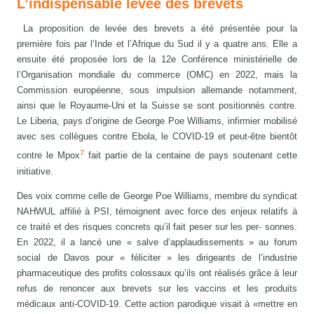
L’indispensable levée des brevets
La proposition de levée des brevets a été présentée pour la
première fois par l’Inde et l’Afrique du Sud il y a quatre ans. Elle a
ensuite été proposée lors de la 12e Conférence ministérielle de
l’Organisation mondiale du commerce (OMC) en 2022, mais la
Commission européenne, sous impulsion allemande notamment,
ainsi que le Royaume-Uni et la Suisse se sont positionnés contre.
Le Liberia, pays d’origine de George Poe Williams, infirmier mobilisé
avec ses collègues contre Ebola, le COVID-19 et peut-être bientôt
7
contre le Mpox
fait partie de la centaine de pays soutenant cette
initiative.
Des voix comme celle de George Poe Williams, membre du syndicat
NAHWUL affilié à PSI, témoignent avec force des enjeux relatifs à
ce traité et des risques concrets qu’il fait peser sur les per- sonnes.
En 2022, il a lancé une « salve d’applaudissements » au forum
social de Davos pour « féliciter » les dirigeants de l’industrie
pharmaceutique des profits colossaux qu’ils ont réalisés grâce à leur
refus de renoncer aux brevets sur les vaccins et les produits
médicaux anti-COVID-19. Cette action parodique visait à «mettre en