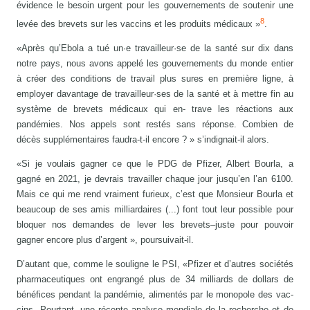
évidence le besoin urgent pour les gouvernements de soutenir une
8
levée des brevets sur les vaccins et les produits médicaux »
.
«Après qu’Ebola a tué un·e travailleur·se de la santé sur dix dans
notre pays, nous avons appelé les gouvernements du monde entier
à créer des conditions de travail plus sures en première ligne, à
employer davantage de travailleur·ses de la santé et à mettre fin au
système de brevets médicaux qui en- trave les réactions aux
pandémies. Nos appels sont restés sans réponse. Combien de
décès supplémentaires faudra-t-il encore ? » s’indignait-il alors.
«Si je voulais gagner ce que le PDG de Pfizer, Albert Bourla, a
gagné en 2021, je devrais travailler chaque jour jusqu’en l’an 6100.
Mais ce qui me rend vraiment furieux, c’est que Monsieur Bourla et
beaucoup de ses amis milliardaires (...) font tout leur possible pour
bloquer nos demandes de lever les brevets–juste pour pouvoir
gagner encore plus d’argent », poursuivait-il.
D’autant que, comme le souligne le PSI, «Pfizer et d’autres sociétés
pharmaceutiques ont engrangé plus de 34 milliards de dollars de
bénéfices pendant la pandémie, alimentés par le monopole des vac-
cins. Pourtant, une récente analyse mondiale de la recherche et de