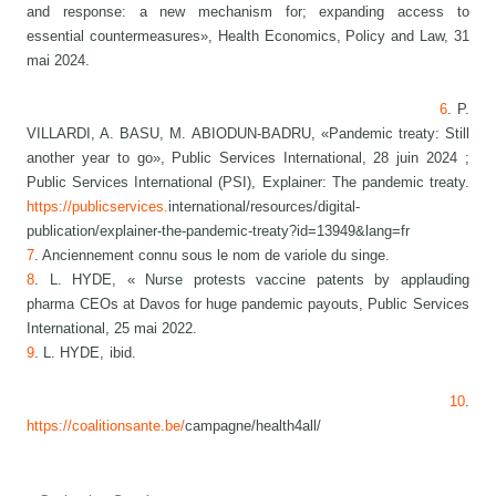
and response: a new mechanism for; expanding access to
essential countermeasures», Health Economics, Policy and Law, 31
mai 2024.
6
. P.
VILLARDI, A. BASU, M. ABIODUN-BADRU, «Pandemic treaty: Still
another year to go», Public Services International, 28 juin 2024 ;
Public Services International (PSI), Explainer: The pandemic treaty.
https://publicservices.
international/resources/digital-
publication/explainer-the-pandemic-treaty?id=13949&lang=fr
7
. Anciennement connu sous le nom de variole du singe.
8
. L. HYDE, « Nurse protests vaccine patents by applauding
pharma CEOs at Davos for huge pandemic payouts, Public Services
International, 25 mai 2022.
9
. L. HYDE, ibid.
10
.
https://coalitionsante.be/
campagne/health4all/