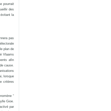
e pourrait
eillir des
évitant la
onnera pas
lectorale
le plan de
uté Vlaams
ents afin
 de cause.
anisations
i, lorsque
 critères
hénomène “
ylle Gioe.
activé par