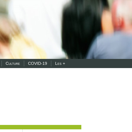
Culture
COVID-19
Les +