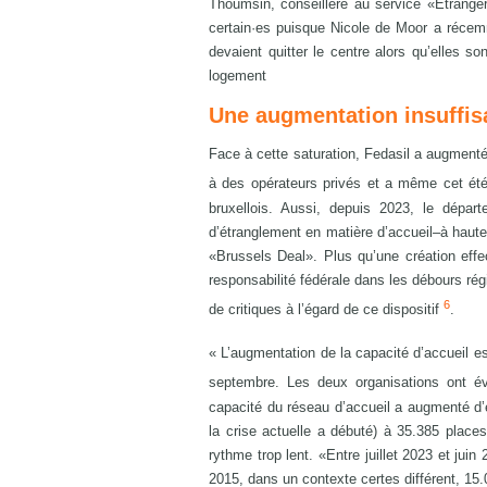
Thoumsin, conseillère au service «Étranger
certain·es puisque Nicole de Moor a récem
devaient quitter le centre alors qu’elles s
logement
Une augmentation insuffis
Face à cette saturation, Fedasil a augmenté
à des opérateurs privés et a même cet ét
bruxellois. Aussi, depuis 2023, le départ
d’étranglement en matière d’accueil–à hauteu
«Brussels Deal». Plus qu’une création effe
responsabilité fédérale dans les débours ré
6
de critiques à l’égard de ce dispositif
.
« L’augmentation de la capacité d’accueil est
septembre. Les deux organisations ont év
capacité du réseau d’accueil a augmenté d’
la crise actuelle a débuté) à 35.385 places
rythme trop lent. «Entre juillet 2023 et juin
2015, dans un contexte certes différent, 15