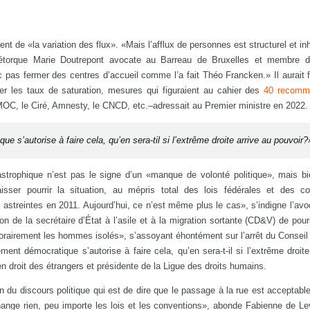
t de «la variation des flux». «Mais l’afflux de personnes est structurel et inh
, rétorque Marie Doutrepont avocate au Barreau de Bruxelles et membre d
c pas fermer des centres d’accueil comme l’a fait Théo Francken.» Il aurait f
er les taux de saturation, mesures qui figuraient au cahier des
40 recomm
MOC, le Ciré, Amnesty, le CNCD, etc.–adressait au Premier ministre en 2022.
 s’autorise à faire cela, qu’en sera-til si l’extrême droite arrive au pouvoir?
astrophique n’est pas le signe d’un «manque de volonté politique», mais b
laisser pourrir la situation, au mépris total des lois fédérales et des c
 astreintes en 2011. Aujourd’hui, ce n’est même plus le cas», s’indigne l’avo
n de la secrétaire d’État à l’asile et à la migration sortante (CD&V) de pour
porairement les hommes isolés», s’assoyant éhontément sur l’arrêt du Conseil 
ent démocratique s’autorise à faire cela, qu’en sera-t-il si l’extrême droite
en droit des étrangers et présidente de la Ligue des droits humains.
on du discours politique qui est de dire que le passage à la rue est acceptable
hange rien, peu importe les lois et les conventions», abonde Fabienne de Le