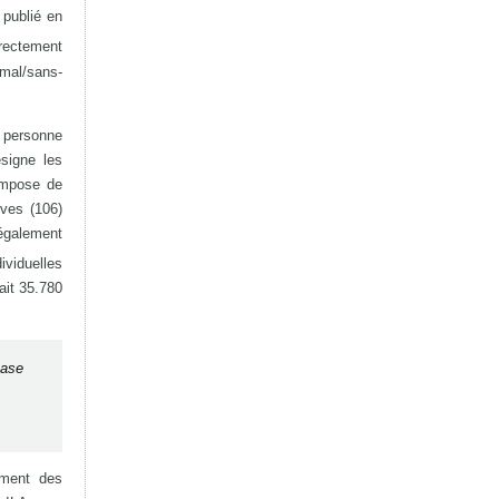
publié en
irectement
 mal/sans-
a personne
signe les
ompose de
ives (106)
 également
ividuelles
ait 35.780
hase
ement des