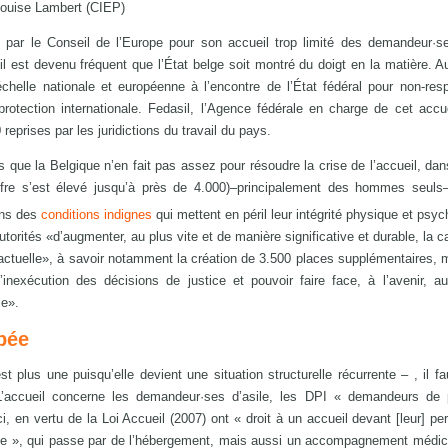
Louise Lambert (CIEP)
par le Conseil de l’Europe pour son accueil trop limité des demandeur·se
l est devenu fréquent que l’État belge soit montré du doigt en la matière. Au
helle nationale et européenne à l’encontre de l’État fédéral pour non-res
rotection internationale. Fedasil, l’Agence fédérale en charge de cet accu
eprises par les juridictions du travail du pays.
 que la Belgique n’en fait pas assez pour résoudre la crise de l’accueil, da
fre s’est élevé jusqu’à près de 4.000)–principalement des hommes seuls–
dans des
conditions indignes
qui mettent en péril leur intégrité physique et psyc
orités «d’augmenter, au plus vite et de manière significative et durable, la c
e actuelle», à savoir notamment la création de 3.500 places supplémentaires, 
inexécution des décisions de justice et pouvoir faire face, à l’avenir, a
le».
ppée
t plus une puisqu’elle devient une situation structurelle récurrente – , il fa
’accueil concerne les demandeur·ses d’asile, les DPI « demandeurs de p
ci, en vertu de la Loi Accueil (2007) ont « droit à un accueil devant [leur] pe
ne », qui passe par de l’hébergement, mais aussi un accompagnement médica