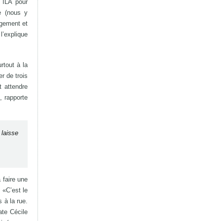
s ILA pour
e (nous y
ogement et
l’explique
rtout à la
r de trois
t attendre
, rapporte
 laisse
 faire une
 «C’est le
 à la rue.
ate Cécile