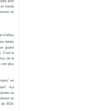
cipée pour
un travail
trouver un
l d’offres
tre hôtels
–un goulot
. C’est le
ance de la
s non plus
7
umains
en
8
ara
. «La
 (année où
plorent un
l de 2014-