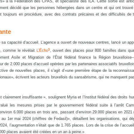
s» à la Fédération des CPAS, et spécialiste des ILA. Cette sortie est anti
ment décidé que les personnes hébergées dans un centre et qui ont trouvé 
ont toujours en procédure, avec des contrats précaires et des difficultés de 
ante
 sa capacité d’accueil. L’agence a ouvert de nouveaux centres, lancé un appe
5
é, comme le révélait
L’Écho
, ouvert des places pour 800 familles dans qua
ement Asile et Migration de l’État fédéral finance la Région bruxelloise
r de 2.000 places d’accueil opérées par les partenaires associatifs bruxellois
ctive de nouvelles places, il s’agit d’«une première étape de la reconnaiss
gionaux», écrivent les acteurs bruxellois du sansabrisme, qui ne manquent pa
 clairement insuffisante », soulignent Myria et l’Institut fédéral des droits h
alué les mesures prises par le gouvernement fédéral suite à l’arrêt Cam
environ 6.000 places en trois ans, passant d’environ 29.000 places en 2021
 au 1er mai 2024 (chiffres de Fedasil)», détaillent les organisations, qui dé
 2024, l’augmentation n’était que de 1.765 places. Lors de la crise de l’accuei
.000 places avaient été créées en un an à peine.»