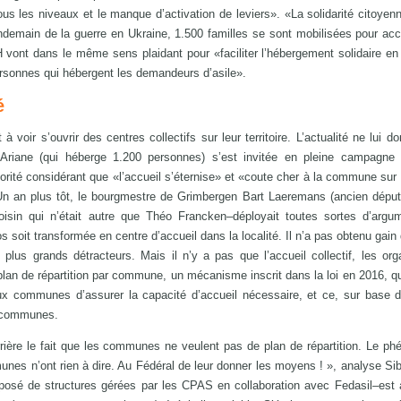
 les niveaux et le manque d’activation de leviers». «La solidarité citoyenn
ndemain de la guerre en Ukraine, 1.500 familles se sont mobilisées pour accu
EFH vont dans le même sens plaidant pour «faciliter l’hébergement solidaire en 
personnes qui hébergent les demandeurs d’asile».
é
voir s’ouvrir des centres collectifs sur leur territoire. L’actualité ne lui d
Ariane (qui héberge 1.200 personnes) s’est invitée en pleine campagne é
ité considérant que «l’accueil s’éternise» et «coute cher à la commune sur 
. Un an plus tôt, le bourgmestre de Grimbergen Bart Laeremans (ancien dép
isin qui n’était autre que Théo Francken–déployait toutes sortes d’argum
soit transformée en centre d’accueil dans la localité. Il n’a pas obtenu gain
 plus grands détracteurs. Mais il n’y a pas que l’accueil collectif, les org
plan de répartition par commune, un mécanisme inscrit dans la loi en 2016, qu
 communes d’assurer la capacité d’accueil nécessaire, et ce, sur base de
re communes.
rrière le fait que les communes ne veulent pas de plan de répartition. Le p
es n’ont rien à dire. Au Fédéral de leur donner les moyens ! », analyse Sib
omposé de structures gérées par les CPAS en collaboration avec Fedasil–est 