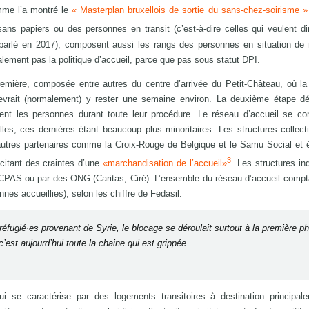
omme l’a montré le
« Masterplan bruxellois de sortie du sans-chez-soirisme »
ns papiers ou des personnes en transit (c’est-à-dire celles qui veulent d
p parlé en 2017), composent aussi les rangs des personnes en situation de
lement pas la politique d’accueil, parce que pas sous statut DPI.
remière, composée entre autres du centre d’arrivée du Petit-Château, où l
evrait (normalement) y rester une semaine environ. La deuxième étape dé
nent les personnes durant toute leur procédure. Le réseau d’accueil se c
elles, ces dernières étant beaucoup plus minoritaires. Les structures collect
’autres partenaires comme la Croix-Rouge de Belgique et le Samu Social et
3
scitant des craintes d’une
«marchandisation de l’accueil»
. Les structures ind
CPAS ou par des ONG (Caritas, Ciré). L’ensemble du réseau d’accueil compt
nes accueillies), selon les chiffre de Fedasil.
réfugié·es provenant de Syrie, le blocage se déroulait surtout à la première p
est aujourd’hui toute la chaine qui est grippée.
ui se caractérise par des logements transitoires à destination principal