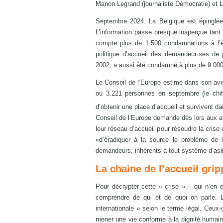
Manon Legrand (journaliste Démocratie) et 
Septembre 2024. La Belgique est épinglée 
L’information passe presque inaperçue tant i
compte plus de 1.500 condamnations à l’éc
politique d’accueil des demandeur·ses de p
2002, a aussi été condamné à plus de 9.000 r
Le Conseil de l’Europe estime dans son avis
où 3.221 personnes en septembre (le chif
d’obtenir une place d’accueil et survivent 
Conseil de l’Europe demande dès lors aux aut
leur réseau d’accueil pour résoudre la cris
«d’éradiquer à la source le problème de l’
demandeurs, inhérents à tout système d’asi
La chaine de l’accueil gri
Pour décrypter cette « crise » – qui n’en es
comprendre de qui et de quoi on parle. L
internationale » selon le terme légal. Ceux-
mener une vie conforme à la dignité humai