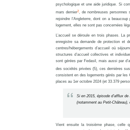
psychologique et une aide juridique. Si c
2
mars dernier
, de nombreuses personnes sa
rejoindre l’Angleterre, dont on a beaucou
logement, elles ne sont pas concernées léga
L’accueil se déroule en trois phases. La p
enregistre sa demande de protection et d
centres/hébergements d’accueil où séjour
structures d’accueil collectives et individu
sont gérées par Fedasil, mais aussi par d
des sociétés privées (5), ces dernières su
consistent en des logements gérés par les 
places au 1er octobre 2024 (et 33.379 person
Si en 2015, épisode d’afflux de 
(notamment au Petit-Château), c’
Vient ensuite la troisième phase, celle q