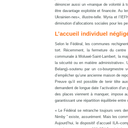
dénoncer aussi un «manque de volonté à tous
être davantage exploitée et financée. Au le
Ukrainien·nes», illustre-telle. Myria et l’I
diminution d’allocations sociales pour les 
L’accueil individuel néglig
Selon le Fédéral, les communes rechignent à 
tort. Récemment, la fermeture du centre 
communale à Woluwé-Saint-Lambert, la major
la sécurité ou en matière administrative»
Belang)–soutenu par un co-bourgmestre vo
d’empêcher qu’une ancienne maison de repos 
Preuve qu’il est possible de tenir tête aux
demandent de longue date l’activation d’un 
des places viennent à manquer, impose aux
garantissant une répartition équilibrée ent
« Le Fédéral se retranche toujours vers de
Nimby ” existe, assurément. Mais les commun
Aujourd’hui, le dispositif d’accueil ILA–c