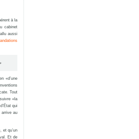
érent à la
u cabinet
allu aussi
andations
»
ien «d’une
onventions
cate. Tout
suivre «la
d’État qui
 arrive au
, et qu’un
val. Et de