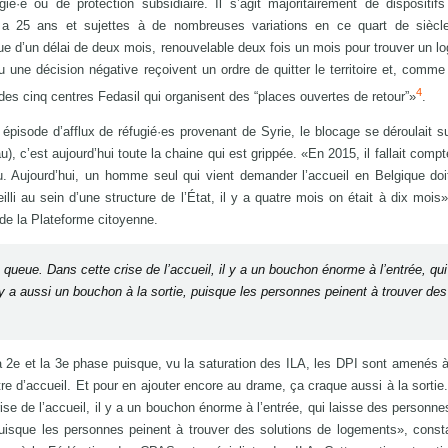
é·e ou de protection subsidiaire. Il s’agit majoritairement de dispositif
l y a 25 ans et sujettes à de nombreuses variations en ce quart de siècl
e d’un délai de deux mois, renouvelable deux fois un mois pour trouver un l
une décision négative reçoivent un ordre de quitter le territoire et, comme 
4
des cinq centres Fedasil qui organisent des “places ouvertes de retour”»
.
épisode d’afflux de réfugié·es provenant de Syrie, le blocage se déroulait su
 c’est aujourd’hui toute la chaine qui est grippée. «En 2015, il fallait compte
. Aujourd’hui, un homme seul qui vient demander l’accueil en Belgique doi
lli au sein d’une structure de l’État, il y a quatre mois on était à dix mois»
 de la Plateforme citoyenne.
 queue. Dans cette crise de l’accueil, il y a un bouchon énorme à l’entrée, qui
 y a aussi un bouchon à la sortie, puisque les personnes peinent à trouver des
 2e et la 3e phase puisque, vu la saturation des ILA, les DPI sont amenés à
re d’accueil. Et pour en ajouter encore au drame, ça craque aussi à la sortie.
se de l’accueil, il y a un bouchon énorme à l’entrée, qui laisse des personnes
puisque les personnes peinent à trouver des solutions de logements», const