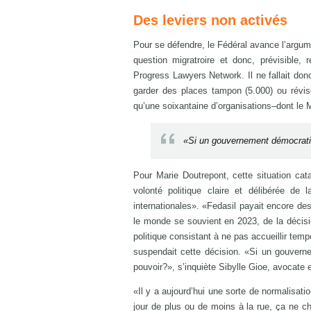
Des leviers non activés
Pour se défendre, le Fédéral avance l’argumen
question migratroire et donc, prévisible
Progress Lawyers Network. Il ne fallait don
garder des places tampon (5.000) ou révis
qu’une soixantaine d’organisations–dont le 
«Si un gouvernement démocratique
Pour Marie Doutrepont, cette situation cat
volonté politique claire et délibérée de 
internationales». «Fedasil payait encore des
le monde se souvient en 2023, de la décisio
politique consistant à ne pas accueillir tem
suspendait cette décision. «Si un gouvernem
pouvoir?», s’inquiète Sibylle Gioe, avocate 
«Il y a aujourd’hui une sorte de normalisati
jour de plus ou de moins à la rue, ça ne c