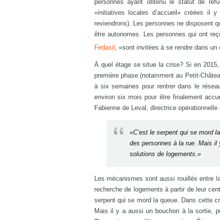
personnes ayant obtenu le statut de réfugi
«initiatives locales d’accueil» créées i
reviendrons). Les personnes ne disposent qu
être autonomes. Les personnes qui ont reçu 
Fedasil
, «sont invitées à se rendre dans un 
À quel étage se situe la crise? Si en 2015, 
première phase (notamment au Petit-Château),
à six semaines pour rentrer dans le réseau
environ six mois pour être finalement accuei
Fabienne de Leval, directrice opérationnelle
«C’est le serpent qui se mord la
des personnes à la rue. Mais il
solutions de logements.»
Les mécanismes sont aussi rouillés entre la
recherche de logements à partir de leur cent
serpent qui se mord la queue. Dans cette cri
Mais il y a aussi un bouchon à la sortie, 