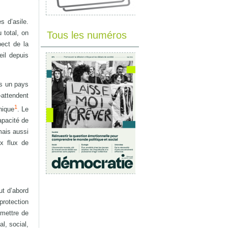
s d’asile.
 total, on
Tous les numéros
pect de la
eil depuis
ns un pays
attendent
1
hique
. Le
apacité de
mais aussi
ux flux de
ut d’abord
rotection
rmettre de
l, social,