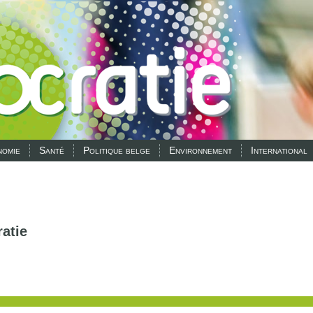
omie
Santé
Politique belge
Environnement
International
atie