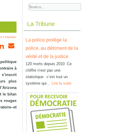
La Tribune
nd
|
Imprimer
La police protège la
police, au détriment de la
vérité et de la justice
politique
120 morts depuis 2010. Ce
ontraire à
chiffre n’est pas une
 s’inscrit
statistique : c’est tout un
urs plus
système qui…
Lire la suite
l’Arizona
 le bilan
es rouges
toire–et