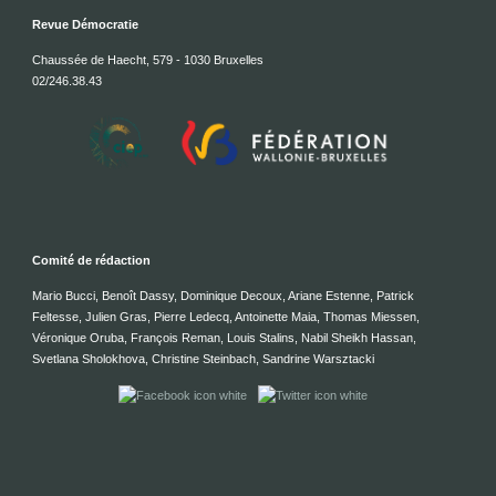
Revue Démocratie
Chaussée de Haecht, 579 - 1030 Bruxelles
02/246.38.43
Comité de rédaction
Mario Bucci, Benoît Dassy, Dominique Decoux, Ariane Estenne, Patrick
Feltesse, Julien Gras, Pierre Ledecq, Antoinette Maia, Thomas Miessen,
Véronique Oruba, François Reman, Louis Stalins, Nabil Sheikh Hassan,
Svetlana Sholokhova, Christine Steinbach, Sandrine Warsztacki