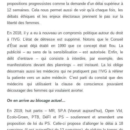
propositions progressistes comme la demande d’un délai supérieur à
12 semaines. Cela nous permet aussi de voir qu’à chaque fois, les
débats éthiques et les enjeux électoraux prennent le pas sur la
liberté des femmes.
En 2018, il y a eu à nouveau un compromis politique autour du droit
à l’IVG. L’état de détresse est supprimé. Notons que le Conseil
d’État avait déjà établi en 1990 que ce concept était flou. La
publicité – au sens de la sensibilisation – est autorisée. Enfin, le
délit d’entrave – qui consiste à interdire, par exemple, des
manifestations devant des plannings – est instauré. La loi oblige
désormais aussi les médecins qui ne pratiquent pas l’IVG à référer
la patiente vers un autre médecin. C’est parti du constat que des
médecins qui utilisaient la clause de conscience pouvaient
décourager des femmes qui voulaient avorter.
On en arrive au blocage actuel…
En 2019, huit partis – MR, SP.A (Vooruit aujourd’hui), Open Vld,
Ecolo-Groen, PTB, DéFI et PS – soutiennent et amendent une
proposition de loi du PS. Celle-ci propose d’allonger le délai à 18
semaines (il est aujourd’hui de 12 semaines), de réduire le temps de