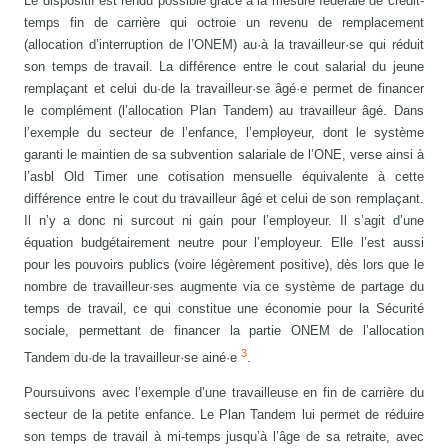
Le dispositif est rendu possible grâce à la mesure fédérale de crédit-
temps fin de carrière qui octroie un revenu de remplacement
(allocation d’interruption de l’ONEM) au·à la travailleur·se qui réduit
son temps de travail. La différence entre le cout salarial du jeune
remplaçant et celui du·de la travailleur·se âgé·e permet de financer
le complément (l’allocation Plan Tandem) au travailleur âgé. Dans
l’exemple du secteur de l’enfance, l’employeur, dont le système
garanti le maintien de sa subvention salariale de l’ONE, verse ainsi à
l’asbl Old Timer une cotisation mensuelle équivalente à cette
différence entre le cout du travailleur âgé et celui de son remplaçant.
Il n’y a donc ni surcout ni gain pour l’employeur. Il s’agit d’une
équation budgétairement neutre pour l’employeur. Elle l’est aussi
pour les pouvoirs publics (voire légèrement positive), dès lors que le
nombre de travailleur·ses augmente via ce système de partage du
temps de travail, ce qui constitue une économie pour la Sécurité
sociale, permettant de financer la partie ONEM de l’allocation
3
Tandem du·de la travailleur·se ainé·e
.
Poursuivons avec l’exemple d’une travailleuse en fin de carrière du
secteur de la petite enfance. Le Plan Tandem lui permet de réduire
son temps de travail à mi-temps jusqu’à l’âge de sa retraite, avec