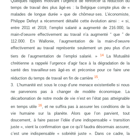
Quelques rappels motivant l’urgence de renforcer la réduction du
temps de travail des plus âgé·es : la Belgique compte plus de «
malades de longue durée » que de chômeur·ses. L’économiste,
Philippe Defeyt a récemment détaillé cette évolution ainsi : « si,
entre 2011 et 2019, l’emploi salarié a augmenté de 216.000, la
main-d’oeuvre effectivement au travail n’a augmenté “ que ” de
112.000. En Wallonie, l’augmentation de la main-d’oeuvre
effectivement au travail représente seulement un peu plus d’un
14
tiers de l’augmentation de l’emploi salarié. »
La Mutualité
chrétienne a rappelé l’urgence d’agir face à la dégradation de la
santé des travailleur·ses âgé·es et préconise pour ce faire une
15
réduction du temps de travail en fin de carrière
.
L’humanité est sous le coup d’une menace existentielle si nous
ne parvenons pas à changer de modèle économique. La
décarbonation de notre mode de vie n’est en l’état pas atteignable
16
en temps utile
, et ne suffira pas à assurer les conditions de la
vie humaine sur la planète. Alors que l’on parvient, tout
doucement, à faire passer l’idée d’une indispensable « transition
juste », vient la confirmation que ce qu’il faudra désormais assurer,
c’est une indispensable « sobriété juste ». Dans ce cadre, la