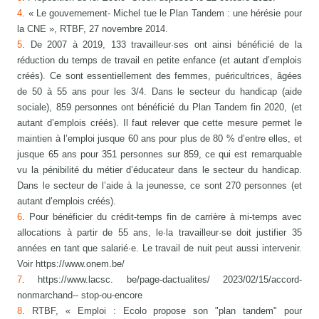
4
. « Le gouvernement- Michel tue le Plan Tandem : une hérésie pour
la CNE », RTBF, 27 novembre 2014.
5
. De 2007 à 2019, 133 travailleur·ses ont ainsi bénéficié de la
réduction du temps de travail en petite enfance (et autant d’emplois
créés). Ce sont essentiellement des femmes, puéricultrices, âgées
de 50 à 55 ans pour les 3/4. Dans le secteur du handicap (aide
sociale), 859 personnes ont bénéficié du Plan Tandem fin 2020, (et
autant d’emplois créés). Il faut relever que cette mesure permet le
maintien à l’emploi jusque 60 ans pour plus de 80 % d’entre elles, et
jusque 65 ans pour 351 personnes sur 859, ce qui est remarquable
vu la pénibilité du métier d’éducateur dans le secteur du handicap.
Dans le secteur de l’aide à la jeunesse, ce sont 270 personnes (et
autant d’emplois créés).
6
. Pour bénéficier du crédit-temps fin de carrière à mi-temps avec
allocations à partir de 55 ans, le·la travailleur·se doit justifier 35
années en tant que salarié·e. Le travail de nuit peut aussi intervenir.
Voir https://www.onem.be/
7
. https://www.lacsc. be/page-dactualites/ 2023/02/15/accord-
nonmarchand-- stop-ou-encore
8
. RTBF, « Emploi : Ecolo propose son "plan tandem" pour