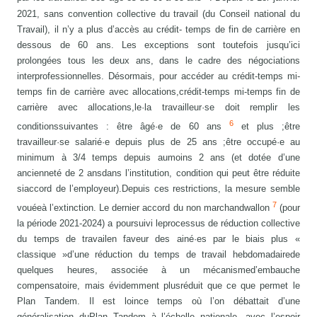
2021, sans convention collective du travail (du Conseil national du
Travail), il n’y a plus d’accès au crédit- temps de fin de carrière en
dessous de 60 ans. Les exceptions sont toutefois jusqu’ici
prolongées tous les deux ans, dans le cadre des négociations
interprofessionnelles. Désormais, pour accéder au crédit-temps mi-
temps fin de carrière avec allocations,crédit-temps mi-temps fin de
carrière avec allocations,le·la travailleur·se doit remplir les
6
conditionssuivantes : être âgé·e de 60 ans
et plus ;être
travailleur·se salarié·e depuis plus de 25 ans ;être occupé·e au
minimum à 3/4 temps depuis aumoins 2 ans (et dotée d’une
ancienneté de 2 ansdans l’institution, condition qui peut être réduite
siaccord de l’employeur).Depuis ces restrictions, la mesure semble
7
vouéeà l’extinction. Le dernier accord du non marchandwallon
(pour
la période 2021-2024) a poursuivi leprocessus de réduction collective
du temps de travailen faveur des ainé·es par le biais plus «
classique »d’une réduction du temps de travail hebdomadairede
quelques heures, associée à un mécanismed’embauche
compensatoire, mais évidemment plusréduit que ce que permet le
Plan Tandem. Il est loince temps où l’on débattait d’une
généralisation duPlan Tandem à l’échelle nationale, avec l’espoir