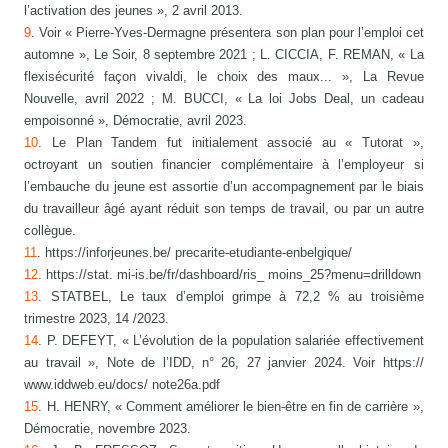
l’activation des jeunes », 2 avril 2013.
9
. Voir « Pierre-Yves-Dermagne présentera son plan pour l’emploi cet
automne », Le Soir, 8 septembre 2021 ; L. CICCIA, F. REMAN, « La
flexisécurité façon vivaldi, le choix des maux... », La Revue
Nouvelle, avril 2022 ; M. BUCCI, « La loi Jobs Deal, un cadeau
empoisonné », Démocratie, avril 2023.
10
. Le Plan Tandem fut initialement associé au « Tutorat »,
octroyant un soutien financier complémentaire à l’employeur si
l’embauche du jeune est assortie d’un accompagnement par le biais
du travailleur âgé ayant réduit son temps de travail, ou par un autre
collègue.
11
. https://inforjeunes.be/ precarite-etudiante-enbelgique/
12
. https://stat. mi-is.be/fr/dashboard/ris_ moins_25?menu=drilldown
13
. STATBEL, Le taux d’emploi grimpe à 72,2 % au troisième
trimestre 2023, 14 /2023.
14
. P. DEFEYT, « L’évolution de la population salariée effectivement
au travail », Note de l’IDD, n° 26, 27 janvier 2024. Voir https://
www.iddweb.eu/docs/ note26a.pdf
15
. H. HENRY, « Comment améliorer le bien-être en fin de carrière »,
Démocratie, novembre 2023.