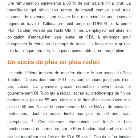
une rémunération équivalente à 80 % de son salaire initial brut. La
travailleuse qui réduit son temps de travail cumule ainsi trois
sources de revenus : son salaire brut (sur base de son nouveau
régime de travail) ; l’allocation crédit-temps de l’ONEM ; et la prime
Plan Tandem versée par l’asbl Old Timer. L’employeur est alors en
obligation d’embaucher un·e jeune, en CDI, à mi-temps pour
compenser la réduction du temps de travail. La logique veut qu’une
fois la collègue retraitée, le·la jeune puisse obtenir un temps plein.
Un accès de plus en plus réduit
Le cadre fédéral impacte de manière directe le bon usage du Plan
Tandem. Depuis décembre 2011, les complications juridiques n’ont
pas cessé. La première grosse restriction intervint sous le
gouvernement Di Rupo qui a réduit l’accès au crédit-temps de fin de
carrière aux plus de 55 ans, alors que le droit était alors ouvert aux
plus de 50 ans. A suivi le gouvernement Michel-NVA et de nouvelles
restrictions, dont un accès limité aux plus de 60 ans, sauf
4
exceptions
. Ces diverses régressions ont freiné le bon
fonctionnement de la mesure, car le Plan Tandem était surtout utilisé
5
par les travailleur·ses âgé·es de 50 à 55 ans
. Depuis le 1er janvier