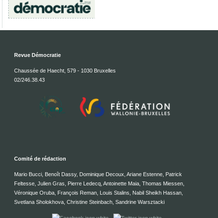
Revue Démocratie
Chaussée de Haecht, 579 - 1030 Bruxelles
02/246.38.43
Comité de rédaction
Mario Bucci, Benoît Dassy, Dominique Decoux, Ariane Estenne, Patrick
Feltesse, Julien Gras, Pierre Ledecq, Antoinette Maia, Thomas Miessen,
Véronique Oruba, François Reman, Louis Stalins, Nabil Sheikh Hassan,
Svetlana Sholokhova, Christine Steinbach, Sandrine Warsztacki