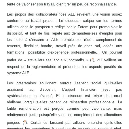
tente de valoriser son travail, d’en tirer un peu de reconnaissance.
Les propos des collaborateur·rices ALE révèlent une vision assez
conforme au travail prescrit. Le discours, calqué sur les termes
utilisés dans le prospectus rédigé par le Forem pour promouvoir le
dispositif, et tant de fois répété aux demandeur·ses d’emploi pour
les inciter à s’inscrire à l’ALE, semble bien rôdé : complément de
revenus, flexibilité horaire, travail près de chez soi, accès aux
formations, possibilité d’expérience professionnelle… On pourrait
7
parler de « travailleur·ses sociaux normatifs » (
), qui veillent au
respect de la réglementation et présentent les aspects positifs du
système ALE.
Les prestataires soulignent surtout l’aspect social qu’ils·elles
associent au dispositif. L’apport financier n’est pas
systématiquement évoqué. Et le discours est teinté d’un cruel
réalisme lorsqu’ils·elles parlent de réinsertion professionnelle. La
faible rémunération est perçue comme peu valorisante, mais
relativement juste puisqu’elle vient en complément des allocations
8
perçues (
). Certain·es laissent par ailleurs entendre qu’ils·elles
acceptent les prestations à condition de pouvoir s’y rendre à pied,