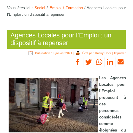
Vous êtes ici :
Social
/
Emploi / Formation
/
Agences Locales pour
l’Emploi : un dispositif à repenser
Agences Locales pour l’Emploi : un
dispositif à repenser
Publication : 3 janvier 2024
|
Écrit par Thierry Dock
|
Imprimer
Les Agences
Locales pour
l’Emploi
proposent à
des
personnes
considérées
comme
éloignées du