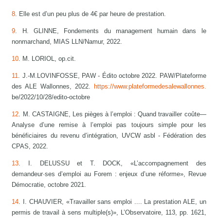
8
. Elle est d’un peu plus de 4€ par heure de prestation.
9
. H. GLINNE, Fondements du management humain dans le
nonmarchand, MIAS LLN/Namur, 2022.
10
. M. LORIOL, op.cit.
11
. J.-M.LOVINFOSSE, PAW - Édito octobre 2022. PAW/Plateforme
des ALE Wallonnes, 2022.
https://www.plateformedesalewallonnes.
be/2022/10/28/edito-octobre
12
. M. CASTAIGNE, Les pièges à l’emploi : Quand travailler coûte—
Analyse d’une remise à l’emploi pas toujours simple pour les
bénéficiaires du revenu d’intégration, UVCW asbl - Fédération des
CPAS, 2022.
13
. I. DELUSSU et T. DOCK, «L’accompagnement des
demandeur·ses d’emploi au Forem : enjeux d’une réforme», Revue
Démocratie, octobre 2021.
14
. I. CHAUVIER, «Travailler sans emploi .... La prestation ALE, un
permis de travail à sens multiple(s)», L’Observatoire, 113, pp. 1621,