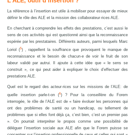
L’ALE, outil d’insertion ?
La référence à l’insertion est utile à mobiliser pour essayer de mieux
définir le rôle des ALE et la mission des collaborateur·rices ALE.
En cherchant à comprendre les effets des prestations, c’est aussi le
sens de ces activités qui est questionné ainsi que la reconnaissance
espérée par les prestataires. Différents auteurs, parmi lesquels Marc
5
Loriol (
) , rappellent la souffrance que provoquent le manque de
reconnaissance et le besoin de chacun·e de voir le fruit de son
labeur validé par autrui. Il ajoute à cette idée que « le sens se
construit », ce qui peut aider à expliquer le choix d’effectuer des
prestations ALE.
Quel est le regard des acteur·rices sur les missions de l’ALE: de
6
quelle insertion parle-t-on (
) ? Pour la conseillère du Forem
interrogée, le rôle de l’ALE est de « faire évoluer les personnes qui
ont des problèmes de santé ou un handicap, ou tellement de
problèmes que si elles font déjà ça, c’est bien, c’est un premier pas
». On pourrait interpréter le propos comme une possibilité de
déléguer l’insertion sociale aux ALE afin que le Forem puisse se
concentrer sur l’insertion professionnelle de ceux et celles qui sont «