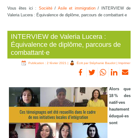
Vous êtes ici :
Société
/
Asile et immigration
/
INTERVIEW de
Valeria Lucera : Équivalence de diplôme, parcours de combattant·e
INTERVIEW de Valeria Lucera :
Équivalence de diplôme, parcours de
combattant·e
Publication : 2 février 2021
|
Écrit par Stéphanie Baudot
|
Imprimer
Alors que
18 % des
natif·ves
hautement
éduqué·es
sont