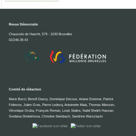
Revue Démocratie
Chaussée de Haecht, 579 - 1030 Bruxelles
02/246.38.43
Comité de rédaction
Mario Bucci, Benoît Dassy, Dominique Decoux, Ariane Estenne, Patrick
Feltesse, Julien Gras, Pierre Ledecq, Antoinette Maia, Thomas Miessen,
Véronique Oruba, François Reman, Louis Stalins, Nabil Sheikh Hassan,
Svetlana Sholokhova, Christine Steinbach, Sandrine Warsztacki