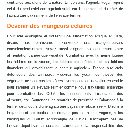
contraires aux droits de la nature. En ce sens, l’agenda végan rejoint
celui du productivisme agroindustriel car ils ne sont ni du côté de
l’agriculture paysanne ni de l’élevage fermier.
Devenir des mangeurs éclairés
Pour être écologiste et soutenir une alimentation éthique et juste,
disons aux omnivores : « devenez des mangeur·euse·s
consciencieux·euses, soyez aussi exigeant·e·s concernant votre
alimentation carnée que végétale. Combattez avec la même fougue
les lobbies de la viande, les lobbies des céréales et les lobbies
financiers qui envahissent le secteur agricole ». Disons aux vrais
défenseurs des animaux : « ouvrez les yeux, les thèses des
végan·e·s ne sont pas les vôtres. Nous pouvons travailler ensemble
pour inventer un élevage fermier comme nous travaillons ensemble
pour combattre les OGM, les nanoaliments, l’irradiation des
aliments, etc. Soutenons les abattoirs de proximité et l’abattage à la
ferme, deux outils d’une agriculture paysanne relocalisée ». Disons à
la gauche et aux écolos : « n’écoutez pas les milieux végans, ni les
idéologues du Forum économique de Davos, n’acceptez pas de
laisser dépolitiser la question alimentaire, la responsabilité des