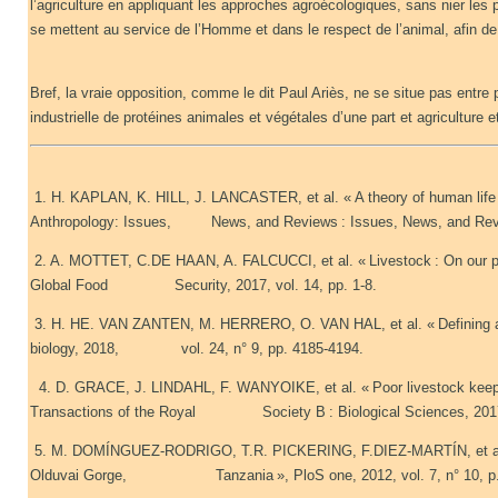
l’agriculture en appliquant les approches agroécologiques, sans nier les p
se mettent au service de l’Homme et dans le respect de l’animal, afin de
Bref, la vraie opposition, comme le dit Paul Ariès, ne se situe pas entre
industrielle de protéines animales et végétales d’une part et agriculture 
1. H. KAPLAN, K. HILL, J. LANCASTER, et al. « A theory of human life his
Anthropology: Issues, News, and Reviews : Issues, News, and Review
2. A. MOTTET, C.DE HAAN, A. FALCUCCI, et al. « Livestock : On our plat
Global Food Security, 2017, vol. 14, pp. 1-8.
3. H. HE. VAN ZANTEN, M. HERRERO, O. VAN HAL, et al. « Defining a l
biology, 2018, vol. 24, n° 9, pp. 4185-4194.
4. D. GRACE, J. LINDAHL, F. WANYOIKE, et al. « Poor livestock keepe
Transactions of the Royal Society B : Biological Sciences, 2017, 
5. M. DOMÍNGUEZ-RODRIGO, T.R. PICKERING, F.DIEZ-MARTÍN, et al. « Ea
Olduvai Gorge, Tanzania », PloS one, 2012, vol. 7, n° 10, p