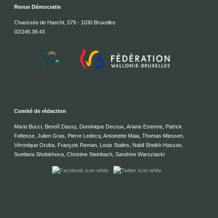
Revue Démocratie
Chaussée de Haecht, 579 - 1030 Bruxelles
02/246.38.43
Comité de rédaction
Mario Bucci, Benoît Dassy, Dominique Decoux, Ariane Estenne, Patrick
Feltesse, Julien Gras, Pierre Ledecq, Antoinette Maia, Thomas Miessen,
Véronique Oruba, François Reman, Louis Stalins, Nabil Sheikh Hassan,
Svetlana Sholokhova, Christine Steinbach, Sandrine Warsztacki