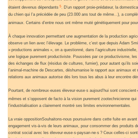
5
étaient devenus dépendants
. D’un rapport proie-prédateur, la domestic
du chien qui l’a précédée de peu (23.000 ans tout de même...), a complè
animaux. Certains d’entre nous ont même muté génétiquement pour pouvo
À chaque innovation permettant une augmentation de la production agrico
observe un lien avec l’élevage. Le problème, c’est que depuis Adam Smit
« productions animales », on a questionné, dans l’agriculture industrielle,
une logique purement productiviste. Poussées par ce productivisme, les ac
des échanges de flux (résidus de cultures, fumier), pour autant qu’ils soi
l’animal-machine de Descartes, déshumanise le rapport aux animaux et ré
relations aux animaux autorise dès lors tous les abus à leur encontre d
Pourtant, de nombreux·euses éleveur·euse·s aujourd’hui sont conscient
mêmes et s’opposent de facto à la vision purement zootechnicienne qui « 
l’industrialisation a clairement montré ses limites environnementales.
La vraie oppositionSouhaitons-nous poursuivre dans cette fuite en avant 
engagement vis-à-vis de leurs animaux, pour consommer des produits de
contrat social avec les éleveur·euse·s-paysan·ne·s ? Ceux·celles-ci son