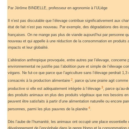
Par Jérôme BINDELLE, professeur en agronomie à l’ULiège
Il n’est pas discutable que l’élevage contribue significativement aux 
état de fait n’est pas nouveau. Par exemple, des dégradations des écos
françaises. On ne mange pas plus de viande aujourd’hui par personne qu
nouveau et qui appelle à une réduction de la consommation en produits a
impacts et leur globalité.
L’altération anthropique provoquée, entre autres par l’élevage, concerne
environnemental ne justifie pas l’abolition pure et simple de l’élevage c
végans. Ne fut-ce que parce que l’agriculture sans l’élevage perdrait 1,3 m
2
consacrés à la production alimentaire
, parce qu’une prairie agit comme
3
productive si elle est adéquatement intégrée à l’élevage
, parce qu’au-d
des produits animaux en plus des produits végétaux que nos besoins en f
peuvent être satisfaits à partir d’une alimentation naturelle ou encore p
4
personnes, parmi les plus pauvres de la planète
.
Dès l’aube de l’humanité, les animaux ont occupé une place essentielle 
développement de l’encéphale dans le genre Homo et la consommation de v