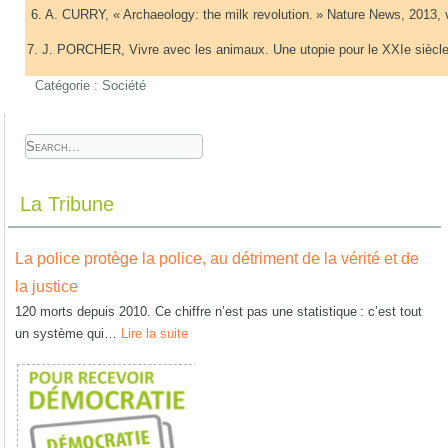
6. A. CURRY, « Archaeology: the milk revolution. » Nature News, 2013, v
7. J. PORCHER, Vivre avec les animaux. Une utopie pour le XXIe siè
Catégorie :
Société
La Tribune
La police protège la police, au détriment de la vérité et de
la justice
120 morts depuis 2010. Ce chiffre n’est pas une statistique : c’est tout
un système qui…
Lire la suite