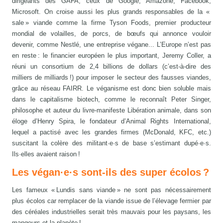
dirigeants des GAFA, ceux de Google, Amazone, Facebook,
Microsoft. On croise aussi les plus grands responsables de la «
sale » viande comme la firme Tyson Foods, premier producteur
mondial de volailles, de porcs, de bœufs qui annonce vouloir
devenir, comme Nestlé, une entreprise végane... L’Europe n’est pas
en reste : le financier européen le plus important, Jeremy Coller, a
réuni un consortium de 2,4 billions de dollars (c’est-à-dire des
milliers de milliards !) pour imposer le secteur des fausses viandes,
grâce au réseau FAIRR. Le véganisme est donc bien soluble mais
dans le capitalisme biotech, comme le reconnaît Peter Singer,
philosophe et auteur du livre-manifeste Libération animale, dans son
éloge d’Henry Spira, le fondateur d’Animal Rights International,
lequel a pactisé avec les grandes firmes (McDonald, KFC, etc.)
suscitant la colère des militant·e·s de base s’estimant dupé·e·s.
Ils·elles avaient raison !
Les végan·e·s sont-ils des super écolos ?
Les fameux « Lundis sans viande » ne sont pas nécessairement
plus écolos car remplacer de la viande issue de l’élevage fermier par
des céréales industrielles serait très mauvais pour les paysans, les
mangeurs et la planète !