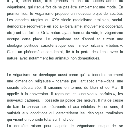
Il y a, selon nous, trois grandes raisons au succès actuel du
véganisme, qui risque fort de ne pas être simplement une mode. En
premier lieu, le véganisme propose un nouveau projet de société.
Les grandes utopies du XXe siècle (socialisme stalinien, social-
démocratie reconvertie en social-libéralisme, mouvement coopératif,
etc.) ont fait faillite. Or la nature ayant horreur du vide, le véganisme
occupe cette place. Le véganisme est d’abord et surtout une
idéologie politique caractéristique des milieux urbains « bobos ».
C’est un phénomène occidental, lié à la perte des liens avec la
nature, avec notamment les animaux non domestiques.
Le véganisme se développe aussi parce qu’il a incontestablement
une dimension religieuse – incarnée par l’antispécisme – dans une
société sécularisée. Il raisonne en termes de Bien et de Mal. Il
appelle à la conversion. Il regroupe les « nouveaux parfaits », les
nouveaux cathares. Il possède sa police des mœurs. Il n’a de cesse
de faire la chasse aux mécréants et aux infidèles. En ce sens, il
satisfait aux conditions qui caractérisent les idéologies totalitaires
qui visent un contrôle total sur l’individu.
La dernière raison pour laquelle le véganisme risque de se