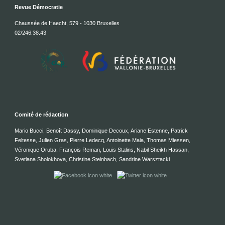
Revue Démocratie
Chaussée de Haecht, 579 - 1030 Bruxelles
02/246.38.43
Comité de rédaction
Mario Bucci, Benoît Dassy, Dominique Decoux, Ariane Estenne, Patrick
Feltesse, Julien Gras, Pierre Ledecq, Antoinette Maia, Thomas Miessen,
Véronique Oruba, François Reman, Louis Stalins, Nabil Sheikh Hassan,
Svetlana Sholokhova, Christine Steinbach, Sandrine Warsztacki