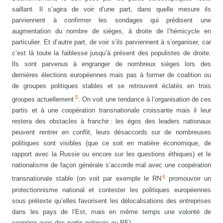
saillant. Il s’agira de voir d’une part, dans quelle mesure ils
parviennent à confirmer les sondages qui prédisent une
augmentation du nombre de sièges, à droite de l’hémicycle en
particulier. Et d’autre part, de voir s’ils parviennent à s’organiser, car
c’est là toute la faiblesse jusqu’à présent des populistes de droite.
Ils sont parvenus à engranger de nombreux sièges lors des
dernières élections européennes mais pas à former de coalition ou
de groupes politiques stables et se retrouvent éclatés en trois
5
groupes actuellement
. On voit une tendance à l’organisation de ces
partis et à une coopération transnationale croissante mais il leur
restera des obstacles à franchir : les égos des leaders nationaux
peuvent rentrer en conflit, leurs désaccords sur de nombreuses
politiques sont visibles (que ce soit en matière économique, de
rapport avec la Russie ou encore sur les questions éthiques) et le
nationalisme de façon générale s’accorde mal avec une coopération
6
transnationale stable (on voit par exemple le RN
promouvoir un
protectionnisme national et contester les politiques européennes
sous prétexte qu’elles favorisent les délocalisations des entreprises
dans les pays de l’Est, mais en même temps une volonté de
coopérer avec des partis polonais au PE).