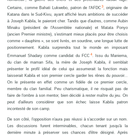
3
Certains, comme Bahati Lukwebo, patron de l'AFDC
, originaire de
Katana dans le Sud-Kivu, ayant affiché leurs ambitions de succéder
à Joseph Kabila, le paieront cher. Tandis que d'autres, comme Aubin
Minaku (président de l'Assemblée nationale) et Matata Ponyo
(ancien Premier ministre), s'estimant mieux placés pour être choisis
comme « dauphins », se sont livrés, en sourdine, une longue lutte de
positionnement. Kabila surprendra tout le monde en imposant
4
Emmanuel Shadary comme candidat du FCC
. Issu du Maniema,
du clan de maman Sifa, la mère de Joseph Kabila, il semblait
présenter le profil idéal de celui qui assumerait la fonction mais
laisserait Kabila et son premier cercle garder les rênes du pouvoir...
On le présente en effet comme un fidèle de ce premier cercle,
membre du clan familial. Peu charismatique, il ne risquait pas de
faire de l'ombre à son mentor, bien décidé à rester maître du jeu. On
peut d'ailleurs considérer que son échec laisse Kabila patron
incontesté de son camp.
De son côté, l'opposition n'aura pas réussi à s'accorder sur un nom.
Les discussions furent interminables, chacun tenant jusqu'à la
dernière minute à préserver ses chances d'être désigné. Après