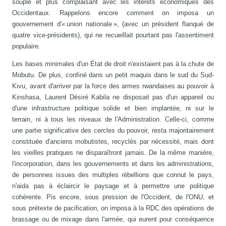
souple et plus complaisant avec les intérêts économiques des
Occidentaux. Rappelons encore comment on imposa un
gouvernement d'« union nationale », (avec un président flanqué de
quatre vice-présidents), qui ne recueillait pourtant pas l'assentiment
populaire.
Les bases minimales d'un État de droit n'existaient pas à la chute de
Mobutu. De plus, confiné dans un petit maquis dans le sud du Sud-
Kivu, avant d'arriver par la force des armes rwandaises au pouvoir à
Kinshasa, Laurent Désiré Kabila ne disposait pas d'un appareil ou
d'une infrastructure politique solide et bien implantée, ni sur le
terrain, ni à tous les niveaux de l'Administration. Celle-ci, comme
une partie significative des cercles du pouvoir, resta majoritairement
constituée d'anciens mobutistes, recyclés par nécessité, mais dont
les vieilles pratiques ne disparaîtront jamais. De la même manière,
l'incorporation, dans les gouvernements et dans les administrations,
de personnes issues des multiples rébellions que connut le pays,
n'aida pas à éclaircir le paysage et à permettre une politique
cohérente. Pis encore, sous pression de l'Occident, de l'ONU, et
sous prétexte de pacification, on imposa à la RDC des opérations de
brassage ou de mixage dans l'armée, qui eurent pour conséquence