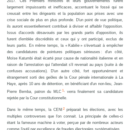
2017. Ces Premiers ministres et leurs gouvernements furent
largement impuissants et inefficaces, accentuant le fossé qui se
creusait entre les dirigeants et la population aux prises avec une
crise sociale de plus en plus profonde. D'un point de vue politique,
ils auront essentiellement contribué à diviser et affaiblir l'opposition.
Issus d'accords désavoués par les grands partis d'opposition, ils
furent d'emblée discrédités et ceux qui y ont participé, exclus de
leurs partis. En même temps, la « Kabilie » s'évertuait à empêcher
des candidatures de pointures politiques sérieuses : d'un côté,
Moïse Katumbi était écarté pour cause de nationalité italienne et en
raison de l'arrestation qui l'attendait s'il revenait au pays (suite à de
confuses accusations). D'un autre côté, fort opportunément et
étrangement sorti des geôles de la Cour pénale internationale à La
Haye, après 10 ans de détention, en bénéficiant d'un non-lieu, Jean-
1
,
Pierre Bemba, patron du MLC
verra finalement sa candidature
rejetée par la Cour constitutionnelle.
2
Dans le même temps, la CENI
préparait les élections, avec les
multiples controverses que l'on connait. La principale de celles-ci
étant la fameuse machine à voter, perçue par de nombreux acteurs
comme l'outil par excellence de fraudes électorales systématisées...