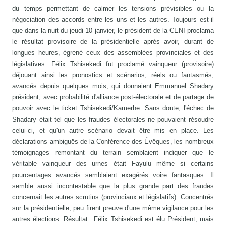
du temps permettant de calmer les tensions prévisibles ou la
négociation des accords entre les uns et les autres. Toujours est-il
que dans la nuit du jeudi 10 janvier, le président de la CENI proclama
le résultat provisoire de la présidentielle après avoir, durant de
longues heures, égrené ceux des assemblées provinciales et des
législatives. Félix Tshisekedi fut proclamé vainqueur (provisoire)
déjouant ainsi les pronostics et scénarios, réels ou fantasmés,
avancés depuis quelques mois, qui donnaient Emmanuel Shadary
président, avec probabilité d'alliance post-électorale et de partage de
pouvoir avec le ticket Tshisekedi/Kamerhe. Sans doute, l'échec de
Shadary était tel que les fraudes électorales ne pouvaient résoudre
celui-ci, et qu'un autre scénario devait être mis en place. Les
déclarations ambiguës de la Conférence des Évêques, les nombreux
témoignages remontant du terrain semblaient indiquer que le
véritable vainqueur des urnes était Fayulu même si certains
pourcentages avancés semblaient exagérés voire fantasques. Il
semble aussi incontestable que la plus grande part des fraudes
concernait les autres scrutins (provinciaux et législatifs). Concentrés
sur la présidentielle, peu firent preuve d'une même vigilance pour les
autres élections. Résultat : Félix Tshisekedi est élu Président, mais