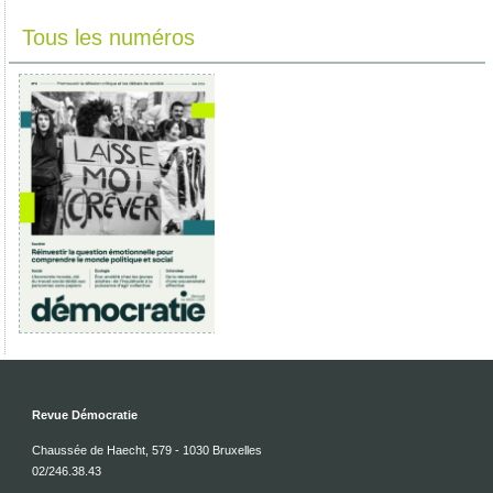
Tous les numéros
Revue Démocratie
Chaussée de Haecht, 579 - 1030 Bruxelles
02/246.38.43