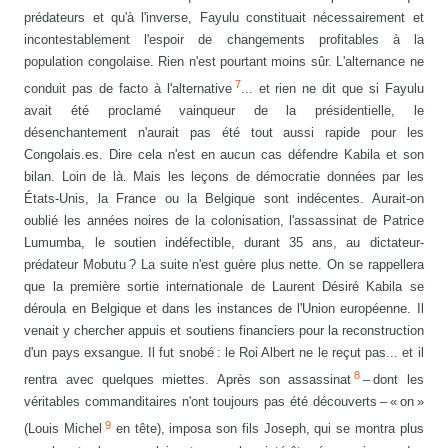
prédateurs et qu'à l'inverse, Fayulu constituait nécessairement et
incontestablement l'espoir de changements profitables à la
population congolaise. Rien n'est pourtant moins sûr. L'alternance ne
7
conduit pas de facto à l'alternative
... et rien ne dit que si Fayulu
avait été proclamé vainqueur de la présidentielle, le
désenchantement n'aurait pas été tout aussi rapide pour les
Congolais.es. Dire cela n'est en aucun cas défendre Kabila et son
bilan. Loin de là. Mais les leçons de démocratie données par les
États-Unis, la France ou la Belgique sont indécentes. Aurait-on
oublié les années noires de la colonisation, l'assassinat de Patrice
Lumumba, le soutien indéfectible, durant 35 ans, au dictateur-
prédateur Mobutu ? La suite n'est guère plus nette. On se rappellera
que la première sortie internationale de Laurent Désiré Kabila se
déroula en Belgique et dans les instances de l'Union européenne. Il
venait y chercher appuis et soutiens financiers pour la reconstruction
d'un pays exsangue. Il fut snobé : le Roi Albert ne le reçut pas... et il
8
rentra avec quelques miettes. Après son assassinat
– dont les
véritables commanditaires n'ont toujours pas été découverts – « on »
9
(Louis Michel
en tête), imposa son fils Joseph, qui se montra plus