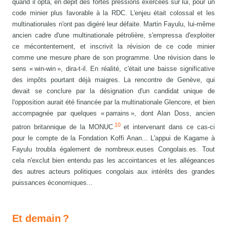
quand il opta, en dépit des fortes pressions exercées sur lui, pour un
code minier plus favorable à la RDC. L'enjeu était colossal et les
multinationales n'ont pas digéré leur défaite. Martin Fayulu, lui-même
ancien cadre d'une multinationale pétrolière, s'empressa d'exploiter
ce mécontentement, et inscrivit la révision de ce code minier
comme une mesure phare de son programme. Une révision dans le
sens « win-win », dira-t-il. En réalité, c'était une baisse significative
des impôts pourtant déjà maigres. La rencontre de Genève, qui
devait se conclure par la désignation d'un candidat unique de
l'opposition aurait été financée par la multinationale Glencore, et bien
accompagnée par quelques « parrains », dont Alan Doss, ancien
10
patron britannique de la MONUC
et intervenant dans ce cas-ci
pour le compte de la Fondation Koffi Anan... L'appui de Kagame à
Fayulu troubla également de nombreux.euses Congolais.es. Tout
cela n'exclut bien entendu pas les accointances et les allégeances
des autres acteurs politiques congolais aux intérêts des grandes
puissances économiques...
Et demain ?