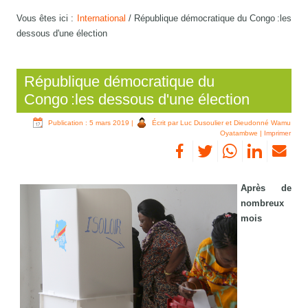
Vous êtes ici :
International
/
République démocratique du Congo :les
dessous d'une élection
République démocratique du
Congo :les dessous d'une élection
Publication : 5 mars 2019
|
Écrit par Luc Dusoulier et Dieudonné Wamu
Oyatambwe
|
Imprimer
Après de
nombreux
mois