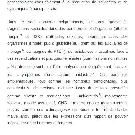
consacreraient exclusivement à la production de solidarités et de
dynamiques émancipatrices.
Dans le seul contexte belgo-français, les cas médiatisés
d'agressions sexuelles dans des partis verts et de gauche (affaires
3
Baupin
et DSK), d'attitudes sexistes, notamment dans des
organismes d'intérêt public (publicité du Forem sur les auxiliaires de
4
5
ménage
, campagnes du PTB
), de résistances masculines face à
des revendications et pratiques féministes (commissions non mixtes
6
à Nuit debout
) sont loin d'être analysés pour ce qu'ils sont, à savoir
7
les « symptômes d'une culture machiste »
. Ces exemples
emblématiques, tout comme les nombreux témoignages, plus
confidentiels, de sexisme ordinaire issus de milieux présentés
8
comme ouverts et progressistes – universités
, mouvements
sociaux, monde associatif, ONG – restent encore majoritairement
perçus comme des « dérapages » qui seraient le fait d'individus
malveillants, plutôt que les expressions d'un rapport de pouvoir
inégalitaire entre hommes et femmes.