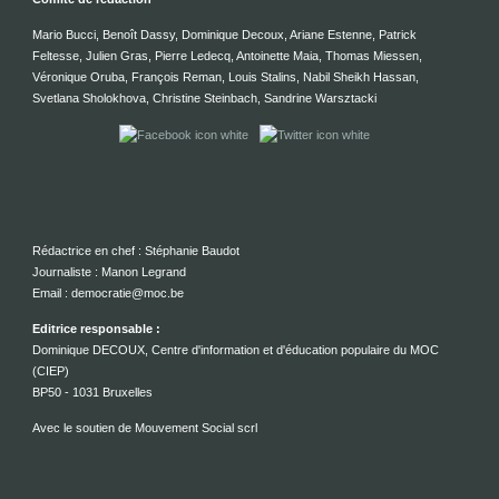
Mario Bucci, Benoît Dassy, Dominique Decoux, Ariane Estenne, Patrick
Feltesse, Julien Gras, Pierre Ledecq, Antoinette Maia, Thomas Miessen,
Véronique Oruba, François Reman, Louis Stalins, Nabil Sheikh Hassan,
Svetlana Sholokhova, Christine Steinbach, Sandrine Warsztacki
Rédactrice en chef : Stéphanie Baudot
Journaliste : Manon Legrand
Email : democratie@moc.be
Editrice responsable :
Dominique DECOUX, Centre d'information et d'éducation populaire du MOC
(CIEP)
BP50 - 1031 Bruxelles
Avec le soutien de Mouvement Social scrl