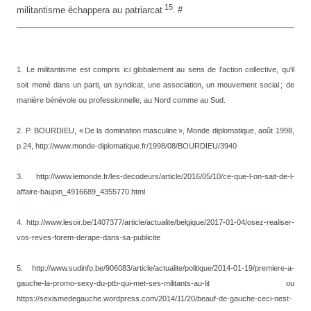
15
militantisme échappera au patriarcat
. #
1. Le militantisme est compris ici globalement au sens de l'action collective, qu'il
soit mené dans un parti, un syndicat, une association, un mouvement social ; de
manière bénévole ou professionnelle, au Nord comme au Sud.
2. P. BOURDIEU, « De la domination masculine », Monde diplomatique, août 1998,
p.24, http://www.monde-diplomatique.fr/1998/08/BOURDIEU/3940
3. http://www.lemonde.fr/les-decodeurs/article/2016/05/10/ce-que-l-on-sait-de-l-
affaire-baupin_4916689_4355770.html
4. http://www.lesoir.be/1407377/article/actualite/belgique/2017-01-04/osez-realiser-
vos-reves-forem-derape-dans-sa-publicite
5. http://www.sudinfo.be/906083/article/actualite/politique/2014-01-19/premiere-a-
gauche-la-promo-sexy-du-ptb-qui-met-ses-militants-au-lit ou
https://sexismedegauche.wordpress.com/2014/11/20/beauf-de-gauche-ceci-nest-