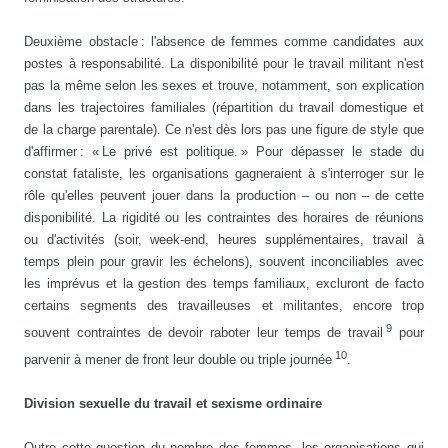
Deuxième obstacle : l'absence de femmes comme candidates aux
postes à responsabilité. La disponibilité pour le travail militant n'est
pas la même selon les sexes et trouve, notamment, son explication
dans les trajectoires familiales (répartition du travail domestique et
de la charge parentale). Ce n'est dès lors pas une figure de style que
d'affirmer : « Le privé est politique. » Pour dépasser le stade du
constat fataliste, les organisations gagneraient à s'interroger sur le
rôle qu'elles peuvent jouer dans la production – ou non – de cette
disponibilité. La rigidité ou les contraintes des horaires de réunions
ou d'activités (soir, week-end, heures supplémentaires, travail à
temps plein pour gravir les échelons), souvent inconciliables avec
les imprévus et la gestion des temps familiaux, excluront de facto
certains segments des travailleuses et militantes, encore trop
9
souvent contraintes de devoir raboter leur temps de travail
pour
10
parvenir à mener de front leur double ou triple journée
.
Division sexuelle du travail et sexisme ordinaire
Outre cette question du nombre des femmes, les organisations qui