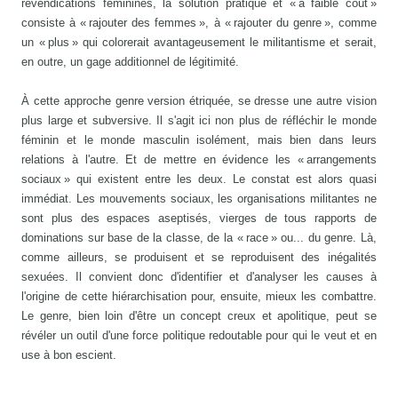
revendications féminines, la solution pratique et « à faible coût »
consiste à « rajouter des femmes », à « rajouter du genre », comme
un « plus » qui colorerait avantageusement le militantisme et serait,
en outre, un gage additionnel de légitimité.
À cette approche genre version étriquée, se dresse une autre vision
plus large et subversive. Il s'agit ici non plus de réfléchir le monde
féminin et le monde masculin isolément, mais bien dans leurs
relations à l'autre. Et de mettre en évidence les « arrangements
sociaux » qui existent entre les deux. Le constat est alors quasi
immédiat. Les mouvements sociaux, les organisations militantes ne
sont plus des espaces aseptisés, vierges de tous rapports de
dominations sur base de la classe, de la « race » ou... du genre. Là,
comme ailleurs, se produisent et se reproduisent des inégalités
sexuées. Il convient donc d'identifier et d'analyser les causes à
l'origine de cette hiérarchisation pour, ensuite, mieux les combattre.
Le genre, bien loin d'être un concept creux et apolitique, peut se
révéler un outil d'une force politique redoutable pour qui le veut et en
use à bon escient.