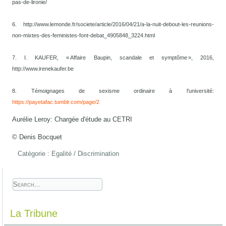
pas-de-lironie/
6. http://www.lemonde.fr/societe/article/2016/04/21/a-la-nuit-debout-les-reunions-
non-mixtes-des-feministes-font-debat_4905848_3224.html
7. I. KAUFER, « Affaire Baupin, scandale et symptôme », 2016,
http://www.irenekaufer.be
8. Témoignages de sexisme ordinaire à l'université:
https://payetafac.tumblr.com/page/2
Aurélie Leroy: Chargée d'étude au CETRI
© Denis Bocquet
Catégorie :
Egalité / Discrimination
La Tribune