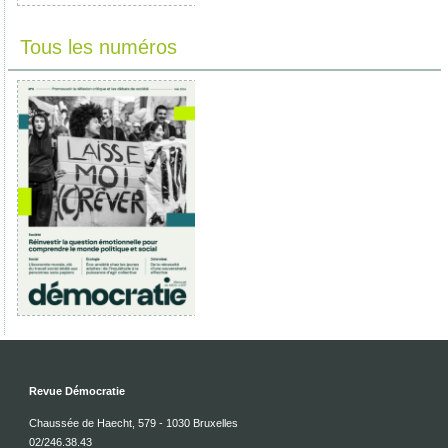
Tous les numéros
Revue Démocratie
Chaussée de Haecht, 579 - 1030 Bruxelles
02/246.38.43