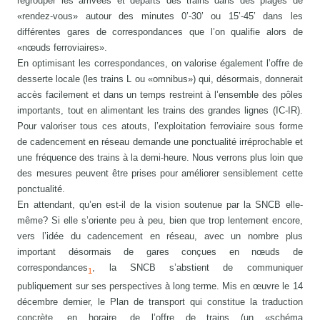
regrouper les arrivées et départs des trains dans des plages de
«rendez-vous» autour des minutes 0’-30’ ou 15’-45’ dans les
différentes gares de correspondances que l’on qualifie alors de
«nœuds ferroviaires».
En optimisant les correspondances, on valorise également l’offre de
desserte locale (les trains L ou «omnibus») qui, désormais, donnerait
accès facilement et dans un temps restreint à l’ensemble des pôles
importants, tout en alimentant les trains des grandes lignes (IC-IR).
Pour valoriser tous ces atouts, l’exploitation ferroviaire sous forme
de cadencement en réseau demande une ponctualité irréprochable et
une fréquence des trains à la demi-heure. Nous verrons plus loin que
des mesures peuvent être prises pour améliorer sensiblement cette
ponctualité.
En attendant, qu’en est-il de la vision soutenue par la SNCB elle-
même? Si elle s’oriente peu à peu, bien que trop lentement encore,
vers l’idée du cadencement en réseau, avec un nombre plus
important désormais de gares conçues en nœuds de
correspondances
, la SNCB s’abstient de communiquer
1
publiquement sur ses perspectives à long terme. Mis en œuvre le 14
décembre dernier, le Plan de transport qui constitue la traduction
concrète, en horaire, de l’offre de trains (un «schéma