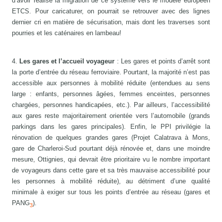
d’avoir réalisé la migration de ce système vers le modèle européen
ETCS. Pour caricaturer, on pourrait se retrouver avec des lignes
dernier cri en matière de sécurisation, mais dont les traverses sont
pourries et les caténaires en lambeau!
4.
Les gares et l’accueil voyageur
: Les gares et points d’arrêt sont
la porte d’entrée du réseau ferroviaire. Pourtant, la majorité n’est pas
accessible aux personnes à mobilité réduite (entendues au sens
large : enfants, personnes âgées, femmes enceintes, personnes
chargées, personnes handicapées, etc.). Par ailleurs, l’accessibilité
aux gares reste majoritairement orientée vers l’automobile (grands
parkings dans les gares principales). Enfin, le PPI privilégie la
rénovation de quelques grandes gares (Projet Calatrava à Mons,
gare de Charleroi-Sud pourtant déjà rénovée et, dans une moindre
mesure, Ottignies, qui devrait être prioritaire vu le nombre important
de voyageurs dans cette gare et sa très mauvaise accessibilité pour
les personnes à mobilité réduite), au détriment d’une qualité
minimale à exiger sur tous les points d’entrée au réseau (gares et
PANG
).
3