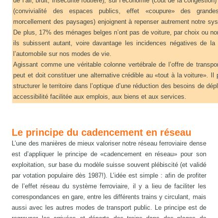
de l’air, bruit, insécurité routière), sur l’économie (coût de la congestion) 
(convivialité des espaces publics, effet «coupure» des grandes 
morcellement des paysages) enjoignent à repenser autrement notre sys
De plus, 17% des ménages belges n’ont pas de voiture, par choix ou non
ils subissent autant, voire davantage les incidences négatives de l
l’automobile sur nos modes de vie.
Agissant comme une véritable colonne vertébrale de l’offre de transport
peut et doit constituer une alternative crédible au «tout à la voiture». Il
structurer le territoire dans l’optique d’une réduction des besoins de dé
accessibilité facilitée aux emplois, aux biens et aux services.
Le principe du cadencement en réseau
L’une des manières de mieux valoriser notre réseau ferroviaire dense
est d’appliquer le principe de «cadencement en réseau» pour son
exploitation, sur base du modèle suisse souvent plébiscité (et validé
par votation populaire dès 1987!). L’idée est simple : afin de profiter
de l’effet réseau du système ferroviaire, il y a lieu de faciliter les
correspondances en gare, entre les différents trains y circulant, mais
aussi avec les autres modes de transport public. Le principe est de