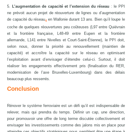
5.
L’augmentation de capacité et l’extension du réseau
: le PPI
ne prévoit aucun projet de réouverture de lignes ou d’augmentation
de capacité du réseau
en Wallonie durant 13 ans. Bien qu’il loupe le
4
coche de quelques réouvertures peu coûteuses (L97 entre Quiévrain
et la frontière française, L48-49 entre Eupen et la frontière
allemande, L141 entre Nivelles et Court-Saint-Étienne), le PPI doit,
selon nous, donner la priorité au renouvellement (maintien de
capacité) et accroître la capacité sur le réseau en optimisant
l’exploitation avant d’envisager d’étendre celui-ci. Surtout, il doit
réaliser les engagements effectivement pris (finalisation du RER,
modernisation de l’axe Bruxelles-Luxembourg) dans des délais
beaucoup plus resserrés.
Conclusion
Rénover le système ferroviaire est un défi qu’il est indispensable de
relever, mais qui prendra du temps. Définir un cap, une direction,
pour promouvoir une offre de long terme discutée collectivement et
envisager les investissements comme des jalons mis en place pour
atteindre ces objectifs stratégiques nous semblent être une étape à