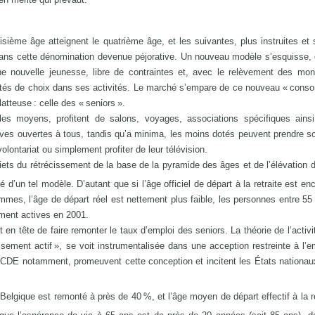
sième âge atteignent le quatrième âge, et les suivantes, plus instruites et 
dans cette dénomination devenue péjorative. Un nouveau modèle s’esquisse, q
ne nouvelle jeunesse, libre de contraintes et, avec le relèvement des mo
ilités de choix dans ses activités. Le marché s’empare de ce nouveau « cons
atteuse : celle des « seniors ».
es moyens, profitent de salons, voyages, associations spécifiques ains
tives ouvertes à tous, tandis qu’a minima, les moins dotés peuvent prendre so
 volontariat ou simplement profiter de leur télévision.
ets du rétrécissement de la base de la pyramide des âges et de l’élévation d
é d’un tel modèle. D’autant que si l’âge officiel de départ à la retraite est en
mes, l’âge de départ réel est nettement plus faible, les personnes entre 55
ement actives en 2001.
 en tête de faire remonter le taux d’emploi des seniors. La théorie de l’activi
ssement actif », se voit instrumentalisée dans une acception restreinte à l’e
OCDE notamment, promeuvent cette conception et incitent les États nationaux
elgique est remonté à près de 40 %, et l’âge moyen de départ effectif à la re