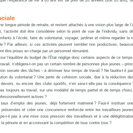
que l’espérance de vie à 65 ans est de près de 20 années (soit 85 ans), d
.
ociale
ne longue période de retraite, et restent attachés à une vision plus large de l’
l’activité doit être considérée selon le point de vue de l’individu, sans d
-enfants à l’école, faire du volontariat, voyager, jardiner et même regarder la t
lle ? Par ailleurs, si ces activités peuvent sembler non productives, beauco
ient être prises en charge par un personnel rémunéré.
ur l’équilibre du budget de l’État néglige donc certains aspects de ce temps
travail, n’obligera-t-on pas un certain nombre de personnes plus jeunes – prin
tion sexuée des tâches – à diminuer leur temps de travail ? Ne faudra-t-il pa
ion du volontariat ? Une perte de cohésion sociale, due à la réduction de
evoirs, ou encore des clubs sportifs, n’en sera-t- elle pas la conséquence 
s toujours au travail, sur une modalité de temps partiel et de temps chois
fessionnellement actives ?
e taux d’emploi des jeunes, déjà fortement malmené ? Faut-il instituer un
i préservées et créer une concurrence renforcée entre les travailleurs jeune
pe-t-il pas à une mise sous pression des travailleurs et à une délégitimatio
la pénurie et en accroissant la compétition de tous contre tous ?