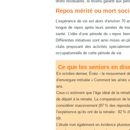
droits résiduaires, le revenu garanti aux p
Repos mérité ou mort soci
L’espérance de vie est alors d’environ 70 
longue de repos après leurs années de trava
santé. L’idée d’une période de « repos bien
Différentes initiatives sont ainsi mises en pl
clubs proposant des activités spécialeme
occupationnelle de cette période de vie.
Ce que les seniors en dis
En octobre dernier, Énéo – le mouvement des
d’envergure intitulée « Comment les aînés vive
ans.
Ceux-ci estiment que l’âge idéal de la retrai
de départ à la retraite. La comparaison de leu
considérer massivement (87 % des répondants)
l’expérience qu’ils ont de la retraite : 92 % d
tôt.
L’étude met également en évidence plusieurs f