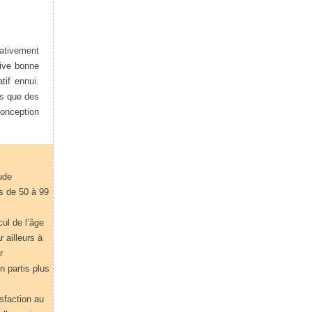
lativement
tive bonne
tif ennui.
els que des
onception
ude
és de 50 à 99
cul de l’âge
r ailleurs à
r
en partis plus
isfaction au