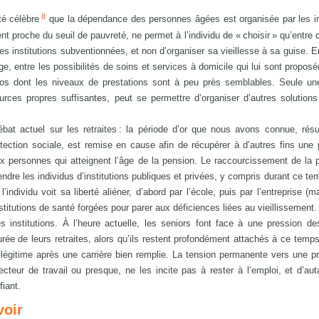
8
té célèbre
que la dépendance des personnes âgées est organisée par les in
t proche du seuil de pauvreté, ne permet à l’individu de « choisir » qu’entre d
les institutions subventionnées, et non d’organiser sa vieillesse à sa guise.
ge, entre les possibilités de soins et services à domicile qui lui sont proposé
os dont les niveaux de prestations sont à peu près semblables. Seule une
ources propres suffisantes, peut se permettre d’organiser d’autres solution
ébat actuel sur les retraites : la période d’or que nous avons connue, résu
ction sociale, est remise en cause afin de récupérer à d’autres fins une 
 personnes qui atteignent l’âge de la pension. Le raccourcissement de la 
ndre les individus d’institutions publiques et privées, y compris durant ce te
individu voit sa liberté aliéner, d’abord par l’école, puis par l’entreprise (m
stitutions de santé forgées pour parer aux déficiences liées au vieillissement.
s institutions. À l’heure actuelle, les seniors font face à une pression 
urée de leurs retraites, alors qu’ils restent profondément attachés à ce temp
gitime après une carrière bien remplie. La tension permanente vers une pr
cteur de travail ou presque, ne les incite pas à rester à l’emploi, et d’au
fiant.
voir