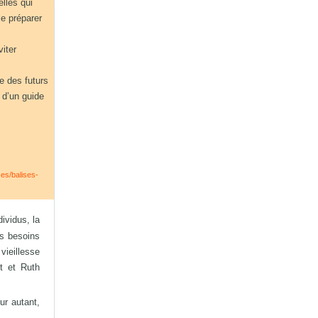
elles qui
le préparer
viter
re des futurs
 d’un guide
ses/balises-
dividus, la
es besoins
vieillesse
t et Ruth
ur autant,