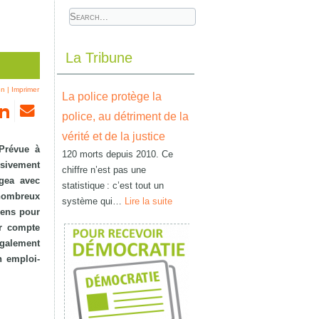
La Tribune
en
|
Imprimer
La police protège la
police, au détriment de la
vérité et de la justice
 Prévue à
120 morts depuis 2010. Ce
ssivement
chiffre n’est pas une
ngea avec
statistique : c’est tout un
nombreux
système qui…
Lire la suite
sens pour
nir compte
également
n emploi-