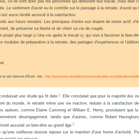
fois, ce ne sont donc pas les personnes qui détestent leur travail, mais bien c
aite. Le sentiment d’avoir eu le contrôle sur le passage à la retraite, d’avoir pu 
s’est aussi révélé associé à la satisfaction.
ls aux futurs retraités. Les principaux d’entre eux étaient de rester actif, d’é
ment, de préserver sa liberté et de chérir sa vie de couple.
ojet plus large (« Une vie après le travail »), qui vise à favoriser le bien-êt
s modules de préparation à la retraite, des partages d’expériences et l’édition
éo)
 le site Internet d’Énéo. Voir :
http://www.eneo.be/balises/communication-et-publications/bali
2
nduisait une étude qui fit date
. Elle constatait que pour la majorité des in
retiré du monde, le retraité mène une vie inactive, réduite à la satisfaction d
des auteurs, comme Elaine Cumming et William E. Henry, postulaient que la 
s nommèrent désengagement, tandis que d’autres, comme Robert Havinghurs
3
tivité assurait un bien-être au grand âge
.
qu’une vieillesse réussie repose sur le maintien d’une forme d’activité. Po
ien mérité qui prévaut.