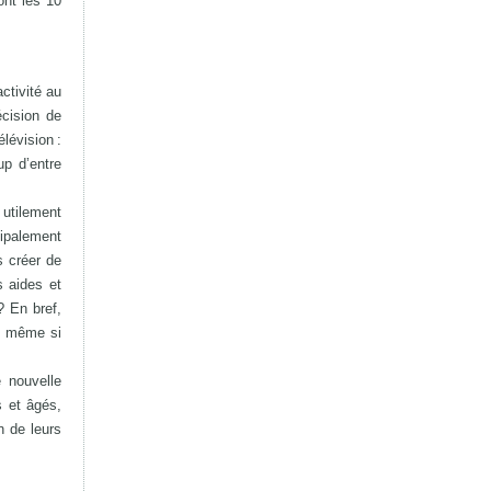
ont les 10
activité au
écision de
élévision :
up d’entre
 utilement
cipalement
s créer de
s aides et
? En bref,
i, même si
e nouvelle
s et âgés,
n de leurs