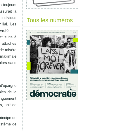
as toujours
ssurait la
individus
Tous les numéros
ilial. Les
vreté.
et suite à
s attaches
 de misère
n maximale
alors sans
 d’épargne
ales de la
longuement
s, soit de
rincipe de
système de