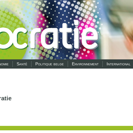
omie
Santé
Politique belge
Environnement
International
atie