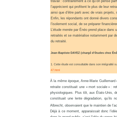
travail : contrairement à ce qu’on pense par
l’apprécient qui profitent le plus de leur retr
ainsi que d’être parti avec de vrais projets, 
Enfin, les répondants ont donné divers consei
l’isolement social, de se préparer financière
L’étude menée par Énéo prend place dans un pr
retraités et se matérialise notamment par de
du retraité.
Jean-Baptiste DAYEZ (chargé d’études chez Én
1. Cette étude est consultable dans son intégralité sur
47.html
À la même époque, Anne-Marie Guillemard co
retraite constituait une « mort sociale » : 
physiologiques. Plus tôt, aux États-Unis, 
constituait une lente dégradation, qu’il
Albrecht, observaient que le maintien de l’ac
Déjà à ce moment, apparaissait donc l’idée 
dans le grand public, c’est l’idée du repos b