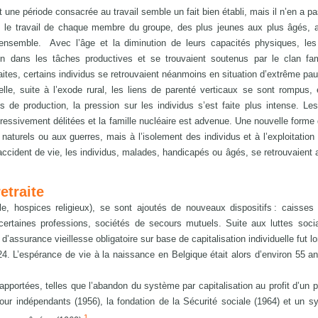
nt une période consacrée au travail semble un fait bien établi, mais il n’en a p
es, le travail de chaque membre du groupe, des plus jeunes aux plus âgés, a
ensemble. Avec l’âge et la diminution de leurs capacités physiques, les 
ion dans les tâches productives et se trouvaient soutenus par le clan fam
ites, certains individus se retrouvaient néanmoins en situation d’extrême pau
lle, suite à l’exode rural, les liens de parenté verticaux se sont rompus, 
s de production, la pression sur les individus s’est faite plus intense. Le
ressivement délitées et la famille nucléaire est advenue. Une nouvelle forme
aturels ou aux guerres, mais à l’isolement des individus et à l’exploitatio
accident de vie, les individus, malades, handicapés ou âgés, se retrouvaient 
etraite
ale, hospices religieux), se sont ajoutés de nouveaux dispositifs : caisses
certaines professions, sociétés de secours mutuels. Suite aux luttes soci
d’assurance vieillesse obligatoire sur base de capitalisation individuelle fut 
24. L’espérance de vie à la naissance en Belgique était alors d’environ 55 an
apportées, telles que l’abandon du système par capitalisation au profit d’un p
e pour indépendants (1956), la fondation de la Sécurité sociale (1964) et un 
1