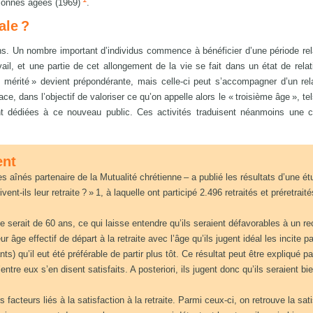
ersonnes âgées (1969)
.
ale ?
ans. Un nombre important d’individus commence à bénéficier d’une période re
il, et une partie de cet allongement de la vie se fait dans un état de rela
 mérité » devient prépondérante, mais celle-ci peut s’accompagner d’un rela
ace, dans l’objectif de valoriser ce qu’on appelle alors le « troisième âge », t
nt dédiées à ce nouveau public. Ces activités traduisent néanmoins une c
ent
 aînés partenaire de la Mutualité chrétienne – a publié les résultats d’une ét
nt-ils leur retraite ? » 1, à laquelle ont participé 2.496 retraités et préretrait
te serait de 60 ans, ce qui laisse entendre qu’ils seraient défavorables à un re
r âge effectif de départ à la retraite avec l’âge qu’ils jugent idéal les incite pa
 qu’il eut été préférable de partir plus tôt. Ce résultat peut être expliqué pa
’entre eux s’en disent satisfaits. A posteriori, ils jugent donc qu’ils seraient bi
acteurs liés à la satisfaction à la retraite. Parmi ceux-ci, on retrouve la sat