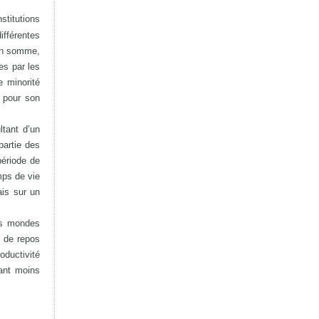
stitutions
ifférentes
 En somme,
es par les
 minorité
s pour son
ltant d’un
partie des
période de
mps de vie
ais sur un
des mondes
s de repos
oductivité
tant moins