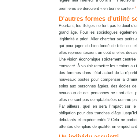
légèrement inférieur à 60 ans
. Précisons 
7
premières se déroulent « en bonne santé »
D’autres formes d’utilité s
Pourtant, les Belges ne font pas le deuil d’u
grand âge. Pour les sociologues également, 
légitimité a priori. Aller chercher ses petits
qui pour juger du bien-fondé de telle ou te
elles représenteraient un coût si elles deva
Une vision économique strictement centrée s
consacré. À vouloir remettre les seniors au 
des femmes dans l’état actuel de la réparti
nouveaux postes pour compenser la diminut
soins aux personnes âgées, des écoles de d
beaucoup de ces personnes ne sont-elles pa
elles ne sont pas comptabilisées comme pro
Par ailleurs, quel en sera l’impact sur l
obligation pour des tranches d’âge jusqu’ic
débutants et expérimentés ? Cela ne partici
attentes d’emplois de qualité, en empêchant 
Un individu assujetti