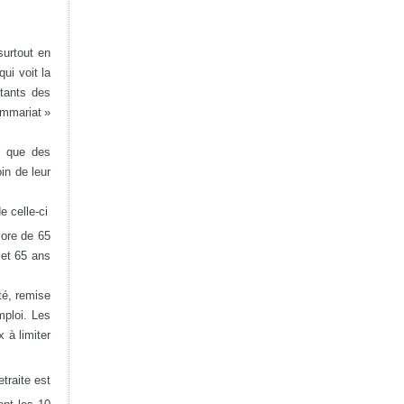
surtout en
ui voit la
ntants des
ommariat »
i que des
in de leur
e celle-ci
core de 65
 et 65 ans
té, remise
mploi. Les
 à limiter
traite est