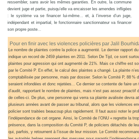
ressembler, sans avoir les mêmes garanties. En outre, la commune
devient juge et partie, puisqu’elle va encaisser les amendes infligées
: le système va se financer lui-même... et, à l’inverse d’un juge,
indépendant et impartial, le fonctionnaire sanctionnateur va financer
son propre poste...
Pour en finir avec les violences policières par Jalil Bourh
Le nombre de plaintes contre la police a augmenté. Le dernier rapport d
indique un record de 2459 plaintes en 2011. Selon De Tijd, ce sont surtou
plaintes pour agression qui ont augmenté de 21%. Mais ce chiffre est s
par le Comité P. En effet, le calcul des plaintes a changé. La plainte n’es
comptabilisée par personne, mais par dossier. Selon le Comité P, 88 % d
seraient infondées et donc rejetées... Ce dernier se contente de faire un t
d’audit, rapportant le nombre de plaintes, mais n’est pas assez proactif d
de celles-ci. De plus, une personne qui verra sa plainte avalisée devra a
plusieurs années avant de passer au tribunal, alors que les violences en
policier sont traitées beaucoup plus rapidement. Il faut aussi noter le pr
l’indépendance de cet organe. Ainsi, le Comité de l’ONU « regrette la tro
présence, dans la composition du Comité P, de policiers détachés de leu
qui, parfois, y retournent à l’issue de leur mission. Le Comité recomma
les autorités belges prennent des mesures pour garantir l’indépendance