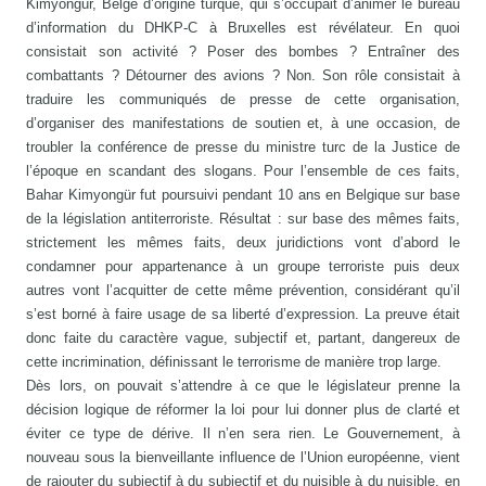
Kimyongür, Belge d’origine turque, qui s’occupait d’animer le bureau
d’information du DHKP-C à Bruxelles est révélateur. En quoi
consistait son activité ? Poser des bombes ? Entraîner des
combattants ? Détourner des avions ? Non. Son rôle consistait à
traduire les communiqués de presse de cette organisation,
d’organiser des manifestations de soutien et, à une occasion, de
troubler la conférence de presse du ministre turc de la Justice de
l’époque en scandant des slogans. Pour l’ensemble de ces faits,
Bahar Kimyongür fut poursuivi pendant 10 ans en Belgique sur base
de la législation antiterroriste. Résultat : sur base des mêmes faits,
strictement les mêmes faits, deux juridictions vont d’abord le
condamner pour appartenance à un groupe terroriste puis deux
autres vont l’acquitter de cette même prévention, considérant qu’il
s’est borné à faire usage de sa liberté d’expression. La preuve était
donc faite du caractère vague, subjectif et, partant, dangereux de
cette incrimination, définissant le terrorisme de manière trop large.
Dès lors, on pouvait s’attendre à ce que le législateur prenne la
décision logique de réformer la loi pour lui donner plus de clarté et
éviter ce type de dérive. Il n’en sera rien. Le Gouvernement, à
nouveau sous la bienveillante influence de l’Union européenne, vient
de rajouter du subjectif à du subjectif et du nuisible à du nuisible, en