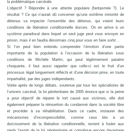
la problématique carcérale.
L’objectif ? Répondre à une attente populaire (fantasmée ?). Le
résultat ? Ce qui n’aurait dû concerner qu’une extrême minorité de
détenus va impacter l’ensemble des détenus, qui voient leurs
conditions de libération conditionnelle durcies. On en arrive à un
système paradoxal dans lequel un seul juge peut vous envoyer en
prison, mais il en faudra désormais cinq pour vous en faire sortir…
Si l’on peut bien entendu comprendre l’émotion d’une partie
importante de la population à l’occasion de la libération sous
conditions de Michèle Martin, qui peut légitimement paraitre
choquante, il faut aussi rappeler que celle-ci est le fruit d’un
processus légal longuement réfléchi et d’une décision prise, en toute
impartialité, par des juges indépendants.
Votée après de longs débats, soutenue par tous les spécialistes de
l’univers carcéral, la loi pénitentiaire de 2005 énonce que si la peine
a pour objectif de réparer le tort causé aux victimes, elle doit
également préparer la réinsertion du condamné dans la société libre
et procéder à sa réhabilitation. Dans ce cadre, instaurer des
mécanismes d’incompressibilité, comme ceux liés à un
durcissement de la libération conditionnelle, revient à fouler aux
pieds l’esprit de la loi pénitentiaire et complique encore davantage