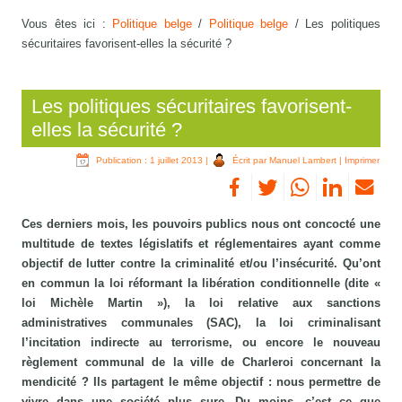
Vous êtes ici :
Politique belge
/
Politique belge
/
Les politiques
sécuritaires favorisent-elles la sécurité ?
Les politiques sécuritaires favorisent-
elles la sécurité ?
Publication : 1 juillet 2013
|
Écrit par Manuel Lambert
|
Imprimer
Ces derniers mois, les pouvoirs publics nous ont concocté une
multitude de textes législatifs et réglementaires ayant comme
objectif de lutter contre la criminalité et/ou l’insécurité. Qu’ont
en commun la loi réformant la libération conditionnelle (dite «
loi Michèle Martin »), la loi relative aux sanctions
administratives communales (SAC), la loi criminalisant
l’incitation indirecte au terrorisme, ou encore le nouveau
règlement communal de la ville de Charleroi concernant la
mendicité ? Ils partagent le même objectif : nous permettre de
vivre dans une société plus sure. Du moins, c’est ce que