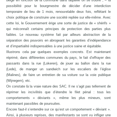
belge en fonction de la commune dans laquelle on se trouve ; – la
possibilité pour le bourgmestre de décider d’une interdiction
temporaire de lieu de 1 mois, renouvelable deux fois, reflétant le
choix politique de construire une société repliée sur elle-même. Avec
cette loi, le Gouvernement érige une sorte de justice de « shérifs »
qui méconnaît certains principes de protection des parties plus
faibles. Le nouveau système fait par ailleurs abstraction de la
séparation des pouvoirs en abrogeant les garanties d’indépendance
et d’impartialité indispensables à une justice saine et équitable.
Illustrons cela par quelques exem­ples concrets. Est maintenant
réprimé, dans différentes communes du pays, le fait d’effrayer des
passants dans la rue (Lokeren), de jouer au ballon dans la rue
(Lede), de manger un sandwich sur les escaliers de l’église
(Malines), de faire un entretien de sa voiture sur la voie publique
(Wijnegem), etc.
On constate là la vraie nature des SAC. Il ne s’agit pas tellement de
réprimer les incivilités que d’étendre le filet pénal : tous les
comportements « déviants », même les plus mineurs, sont
maintenant passibles de poursuites.
Encore faut-il s’entendre sur ce qu’est un comportement « déviant ».
Ainsi, à plusieurs reprises, des manifestants se sont vu infliger une