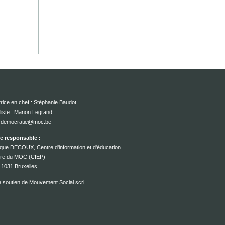
rice en chef : Stéphanie Baudot
liste : Manon Legrand
 : democratie@moc.be
ce responsable :
que DECOUX, Centre d'information et d'éducation
ire du MOC (CIEP)
 1031 Bruxelles
e soutien de Mouvement Social scrl