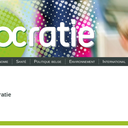
omie
Santé
Politique belge
Environnement
International
atie