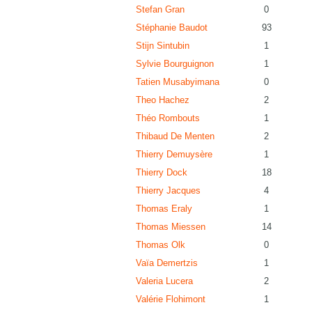
Stefan Gran
0
Stéphanie Baudot
93
Stijn Sintubin
1
Sylvie Bourguignon
1
Tatien Musabyimana
0
Theo Hachez
2
Théo Rombouts
1
Thibaud De Menten
2
Thierry Demuysère
1
Thierry Dock
18
Thierry Jacques
4
Thomas Eraly
1
Thomas Miessen
14
Thomas Olk
0
Vaïa Demertzis
1
Valeria Lucera
2
Valérie Flohimont
1