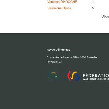
Vanessa D'HOOGHE
1
Véronique Oruba
5
Débu
Revue Démocratie
Chaussée de Haecht, 579 - 1030 Bruxelles
02/246.38.43