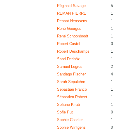
Réginald Savage
5
REMAN PIERRE
1
Renaat Henssens
1
René Georges
1
René Schoonbrodt
1
Robert Castel
0
Robert Deschamps
1
Sabri Derinöz
1
Samuel Legros
2
Santiago Fischer
4
Sarah Sepulchre
1
Sebastián Franco
1
Sébastien Robeet
1
Sofiane Kirati
1
Sofie Put
0
Sophie Charlier
1
Sophie Wintgens
0