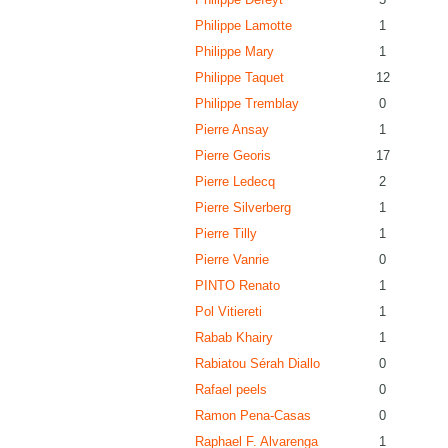
Philippe Lamotte
1
Philippe Mary
1
Philippe Taquet
12
Philippe Tremblay
0
Pierre Ansay
1
Pierre Georis
17
Pierre Ledecq
2
Pierre Silverberg
1
Pierre Tilly
1
Pierre Vanrie
0
PINTO Renato
1
Pol Vitiereti
1
Rabab Khairy
1
Rabiatou Sérah Diallo
0
Rafael peels
0
Ramon Pena-Casas
0
Raphael F. Alvarenga
1