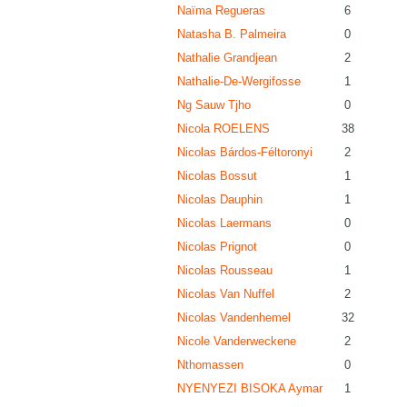
Naïma Regueras
6
Natasha B. Palmeira
0
Nathalie Grandjean
2
Nathalie-De-Wergifosse
1
Ng Sauw Tjho
0
Nicola ROELENS
38
Nicolas Bárdos-Féltoronyi
2
Nicolas Bossut
1
Nicolas Dauphin
1
Nicolas Laermans
0
Nicolas Prignot
0
Nicolas Rousseau
1
Nicolas Van Nuffel
2
Nicolas Vandenhemel
32
Nicole Vanderweckene
2
Nthomassen
0
NYENYEZI BISOKA Aymar
1