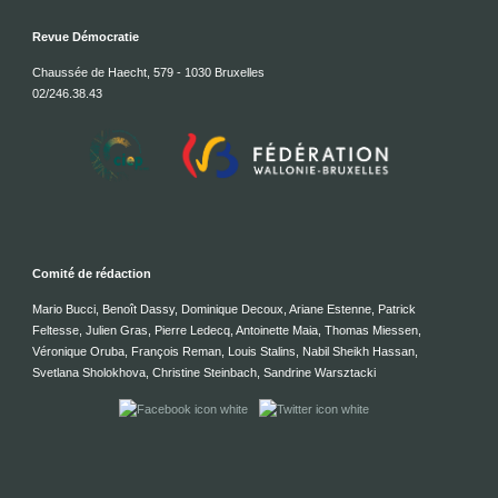
Revue Démocratie
Chaussée de Haecht, 579 - 1030 Bruxelles
02/246.38.43
Comité de rédaction
Mario Bucci, Benoît Dassy, Dominique Decoux, Ariane Estenne, Patrick
Feltesse, Julien Gras, Pierre Ledecq, Antoinette Maia, Thomas Miessen,
Véronique Oruba, François Reman, Louis Stalins, Nabil Sheikh Hassan,
Svetlana Sholokhova, Christine Steinbach, Sandrine Warsztacki