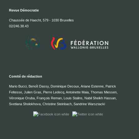
Revue Démocratie
Chaussée de Haecht, 579 - 1030 Bruxelles
02/246.38.43
Comité de rédaction
Mario Bucci, Benoît Dassy, Dominique Decoux, Ariane Estenne, Patrick
Feltesse, Julien Gras, Pierre Ledecq, Antoinette Maia, Thomas Miessen,
Véronique Oruba, François Reman, Louis Stalins, Nabil Sheikh Hassan,
Svetlana Sholokhova, Christine Steinbach, Sandrine Warsztacki