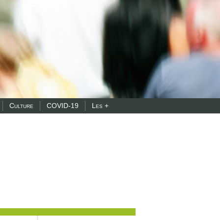
Culture
COVID-19
Les +