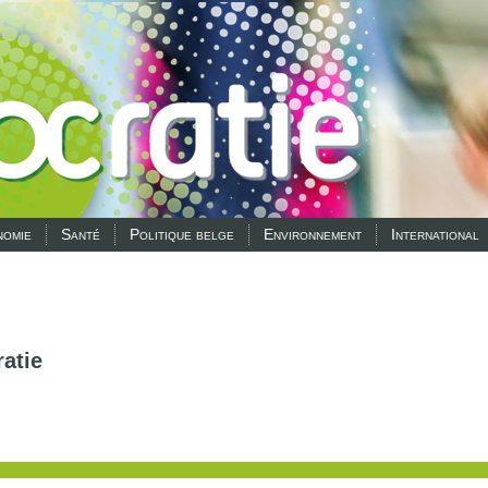
omie
Santé
Politique belge
Environnement
International
atie