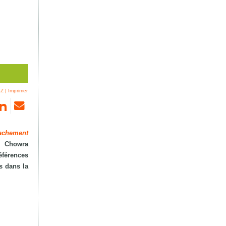
AZ
|
Imprimer
tachement
, Chowra
éférences
s dans la