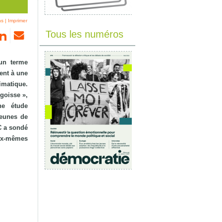
ns
|
Imprimer
Tous les numéros
un terme
ent à une
imatique.
ngoisse »,
ne étude
jeunes de
C a sondé
ux‑mêmes