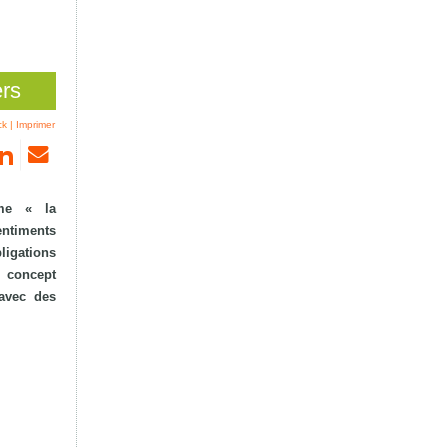
ers
ck
|
Imprimer
mme « la
sentiments
ligations
n concept
 avec des