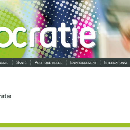
omie
Santé
Politique belge
Environnement
International
atie