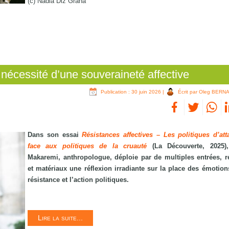
(c) Nadia Diz Grana
nécessité d’une souveraineté affective
Publication : 30 juin 2026
|
Écrit par Oleg BERN
Dans son essai
Résistances affectives – Les politiques d’at
face aux politiques de la cruauté
(La Découverte, 2025)
Makaremi, anthropologue, déploie par de multiples entrées, r
et matériaux une réflexion irradiante sur la place des émotion
résistance et l’action politiques.
Lire la suite...