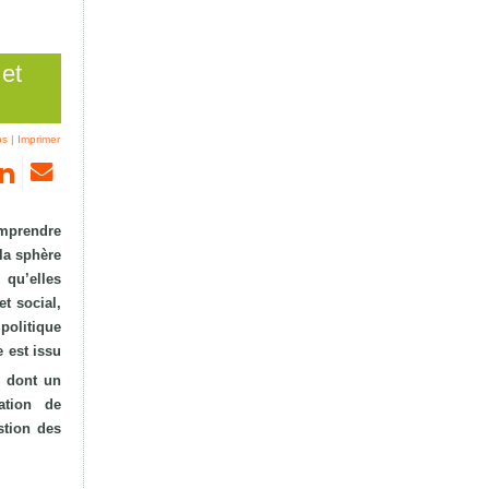
 et
ps
|
Imprimer
omprendre
 la sphère
 qu’elles
t social,
politique
e est issu
, dont un
ation de
stion des