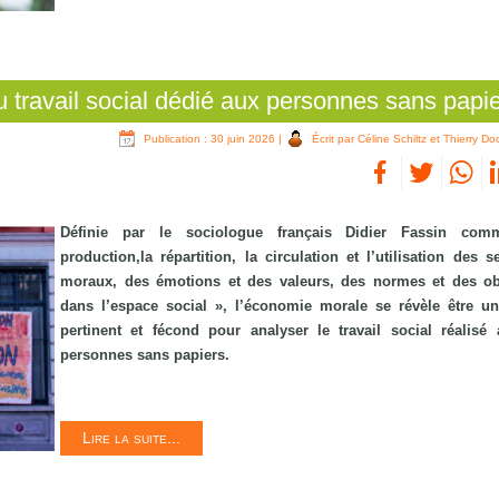
 travail social dédié aux personnes sans papi
Publication : 30 juin 2026
|
Écrit par Céline Schiltz et Thierry Do
Définie par le sociologue français Didier Fassin co
production,la répartition, la circulation et l’utilisation des 
moraux, des émotions et des valeurs, des normes et des ob
dans l’espace social », l’économie morale se révèle être u
pertinent et fécond pour analyser le travail social réalisé
personnes sans papiers.
Lire la suite...