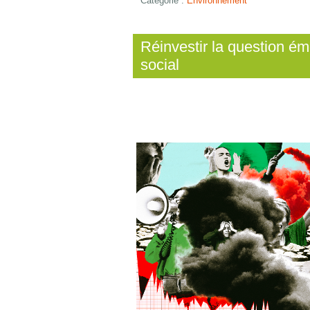
Catégorie :
Environnement
Réinvestir la question ém
social