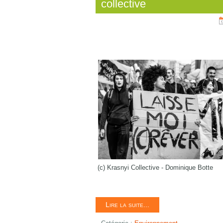
collective
(c) Krasnyi Collective - Dominique Botte
Lire la suite...