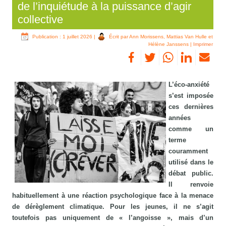
de l’inquiétude à la puissance d’agir
collective
Publication : 1 juillet 2026
|
Écrit par Ann Morissens, Mattias Van Hulle et
Hélène Janssens
|
Imprimer
L’éco‑anxiété
s’est imposée
ces dernières
années
comme un
terme
couramment
utilisé dans le
débat public.
Il renvoie
habituellement à une réaction psychologique face à la menace
de dérèglement climatique. Pour les jeunes, il ne s’agit
toutefois pas uniquement de « l’angoisse », mais d’un