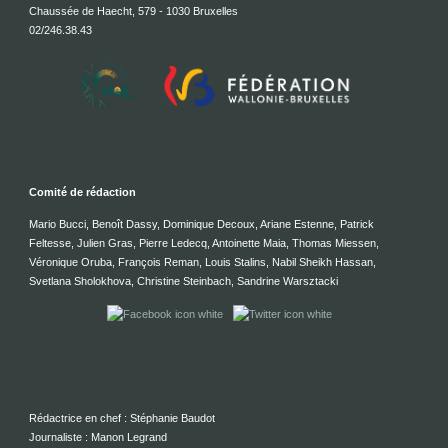
Chaussée de Haecht, 579 - 1030 Bruxelles
02/246.38.43
Comité de rédaction
Mario Bucci, Benoît Dassy, Dominique Decoux, Ariane Estenne, Patrick
Feltesse, Julien Gras, Pierre Ledecq, Antoinette Maia, Thomas Miessen,
Véronique Oruba, François Reman, Louis Stalins, Nabil Sheikh Hassan,
Svetlana Sholokhova, Christine Steinbach, Sandrine Warsztacki
Rédactrice en chef : Stéphanie Baudot
Journaliste : Manon Legrand